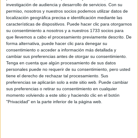
investigación de audiencia y desarrollo de servicios.
Con su
Rellena este formulario con tus datos y un texto con las
permiso, nosotros y nuestros socios podemos utilizar datos de
preguntas que quieres hacer. Al pulsar el botón de enviar,
localización geográfica precisa e identificación mediante las
los datos y la pregunta que has introducido se enviarán
características de dispositivos. Puede hacer clic para otorgarnos
por correo electrónico al centro educativo para que te
respondan ellos directamente.
su consentimiento a nosotros y a nuestros 1733 socios para
que llevemos a cabo el procesamiento previamente descrito. De
Tu nombre:
*
forma alternativa, puede hacer clic para denegar su
consentimiento o acceder a información más detallada y
Tus apellidos:
*
cambiar sus preferencias antes de otorgar su consentimiento.
Tenga en cuenta que algún procesamiento de sus datos
personales puede no requerir de su consentimiento, pero usted
Tu email:
*
tiene el derecho de rechazar tal procesamiento. Sus
preferencias se aplicarán solo a este sitio web. Puede cambiar
sus preferencias o retirar su consentimiento en cualquier
¿Qué quieres preguntar?
*
momento volviendo a este sitio y haciendo clic en el botón
"Privacidad" en la parte inferior de la página web.
Escribe aquí las dudas o preguntas que te gustaría que te