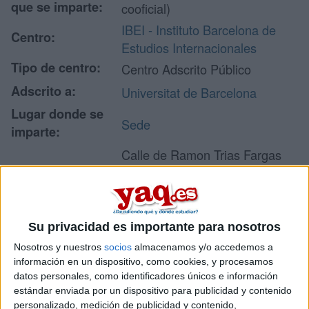
que se imparte:
cooficial)
IBEI - Instituto Barcelona de
Centro:
Estudios Internacionales
Tipo de centro:
Centro Adscrito Público
Adscrito a:
Universitat de Barcelona
Lugar donde se
Sede
imparte:
Calle de Ramon Trias Fargas
25
Dirección:
08005 Barcelona
Barcelona
Su privacidad es importante para nosotros
Nosotros y nuestros
socios
almacenamos y/o accedemos a
Recibir más
información en un dispositivo, como cookies, y procesamos
datos personales, como identificadores únicos e información
información
estándar enviada por un dispositivo para publicidad y contenido
personalizado, medición de publicidad y contenido,