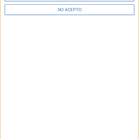
>> Residencias de estudiantes y colegios mayores en Valladolid
NO ACEPTO
¿Decidiendo si estudiar esto?
Pídeles información ¡GRATIS!
Mapa
+
−