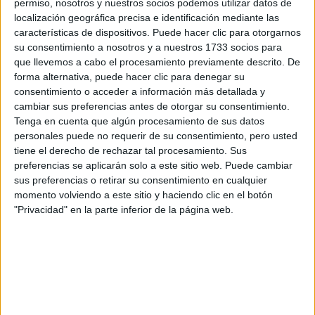
permiso, nosotros y nuestros socios podemos utilizar datos de
localización geográfica precisa e identificación mediante las
Tus apellidos:
*
características de dispositivos. Puede hacer clic para otorgarnos
su consentimiento a nosotros y a nuestros 1733 socios para
que llevemos a cabo el procesamiento previamente descrito. De
Tu email:
*
forma alternativa, puede hacer clic para denegar su
consentimiento o acceder a información más detallada y
¿Qué quieres preguntar?
*
cambiar sus preferencias antes de otorgar su consentimiento.
Tenga en cuenta que algún procesamiento de sus datos
personales puede no requerir de su consentimiento, pero usted
tiene el derecho de rechazar tal procesamiento. Sus
preferencias se aplicarán solo a este sitio web. Puede cambiar
sus preferencias o retirar su consentimiento en cualquier
momento volviendo a este sitio y haciendo clic en el botón
Escribe aquí las dudas o preguntas que te gustaría que te
"Privacidad" en la parte inferior de la página web.
respondieran: plazos de preinscripción, precios, plazas
disponibles…:
Acepto los
términos y condiciones
y la
política de
privacidad
:
*