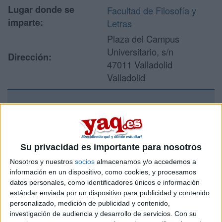
Lugar donde se
Facultad de Filosofía y
imparte:
Letras
Plaza del Campus
Universitario, s/n
Dirección:
47011 Valladolid
Valladolid
Recibir más
información
Su privacidad es importante para nosotros
Rellena este formulario con tus datos y un texto con las
Nosotros y nuestros
socios
almacenamos y/o accedemos a
preguntas que quieres hacer. Al pulsar el botón de enviar,
información en un dispositivo, como cookies, y procesamos
los datos y la pregunta que has introducido se enviarán
datos personales, como identificadores únicos e información
por correo electrónico al centro educativo para que te
estándar enviada por un dispositivo para publicidad y contenido
respondan ellos directamente.
personalizado, medición de publicidad y contenido,
Tu nombre:
*
investigación de audiencia y desarrollo de servicios.
Con su