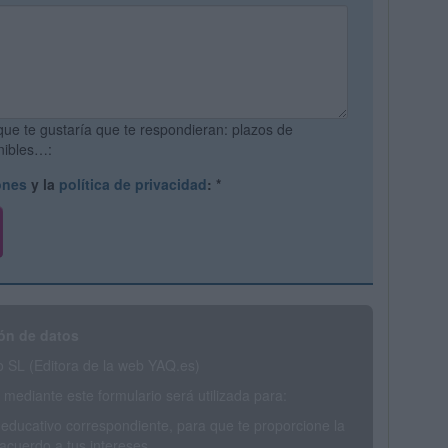
que te gustaría que te respondieran: plazos de
onibles…:
ones
y la
política de privacidad
:
*
ón de datos
SL (Editora de la web YAQ.es)
mediante este formulario será utilizada para:
 educativo correspondiente, para que te proporcione la
acuerdo a tus intereses.