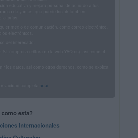
ción educativa y mejora personal de acuerdo a tus
trónico de yaq.es, que puede incluir también
icitarias.
ualquier medio de comunicación, como correo electrónico,
ios electrónicos.
o del interesado.
SL (empresa editora de la web YAQ.es), así como el
rimir los datos, así como otros derechos, como se explica
 privacidad completa
aquí
.
s como esta?
ciones Internacionales
dios Culturales