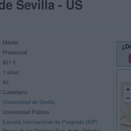
de Sevilla - US
Máster
¿De
Presencial
821 €
1 años
60
+
:
Castellano
−
Universidad de Sevilla
Universidad Pública
Escuela Internacional de Posgrado (EIP)
Paseo de las Delicias (Esq. Avda. Eritaña)