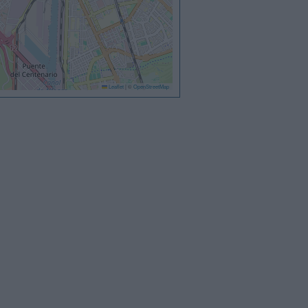
Leaflet
|
©
OpenStreetMap