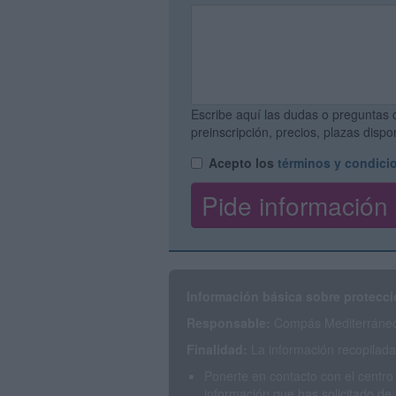
Escribe aquí las dudas o preguntas 
preinscripción, precios, plazas disp
Acepto los
términos y condici
Información básica sobre protecci
Responsable:
Compás Mediterráneo 
Finalidad:
La información recopilada 
Ponerte en contacto con el centro
información que has solicitado de 