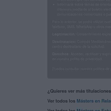
Informarte sobre temas de orienta
intereses mediante el boletín elec
comunicaciones comerciales o publ
Para lo anterior, se podrá utilizar c
teléfono, SMS, WhatsApp u otros med
Legitimación:
Consentimiento expres
Destinatarios:
Compás Mediterráneo 
centro destinatario de la solicitud.
Derechos:
Acceder, rectificar y sup
en nuestra polítia de privacidad.
Puedes consultar nuestra política de
¿Quieres ver más titulacione
Ver todos los
Másters en Rela
Ver todos los
Másters en Estu