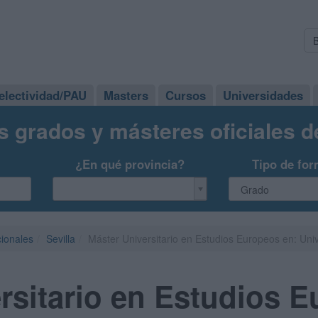
electividad/PAU
Masters
Cursos
Universidades
s grados y másteres oficiales 
¿En qué provincia?
Tipo de for
cionales
Sevilla
Máster Universitario en Estudios Europeos en: Univ
rsitario en Estudios E