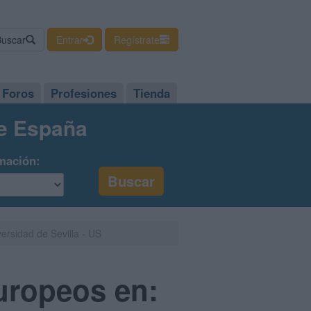
Buscar
Entrar
Regístrate
Foros
Profesiones
Tienda
de España
mación:
ersidad de Sevilla - US
uropeos en: