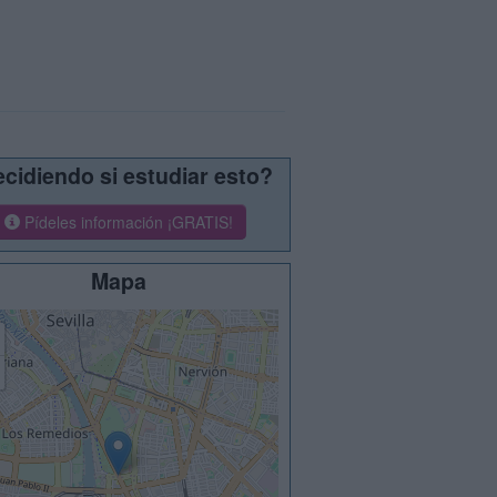
cidiendo si estudiar esto?
Pídeles información ¡GRATIS!
Mapa