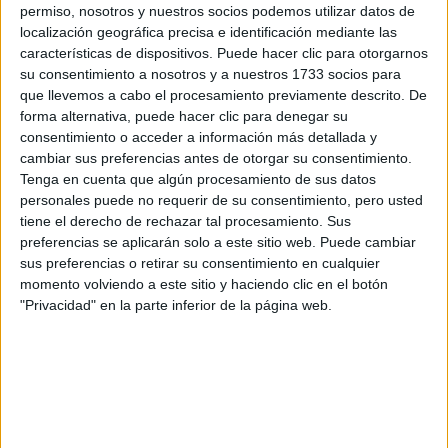
permiso, nosotros y nuestros socios podemos utilizar datos de
por correo electrónico al centro educativo para que te
localización geográfica precisa e identificación mediante las
respondan ellos directamente.
características de dispositivos. Puede hacer clic para otorgarnos
Tu nombre:
*
su consentimiento a nosotros y a nuestros 1733 socios para
que llevemos a cabo el procesamiento previamente descrito. De
forma alternativa, puede hacer clic para denegar su
Tus apellidos:
*
consentimiento o acceder a información más detallada y
cambiar sus preferencias antes de otorgar su consentimiento.
Tu email:
*
Tenga en cuenta que algún procesamiento de sus datos
personales puede no requerir de su consentimiento, pero usted
tiene el derecho de rechazar tal procesamiento. Sus
¿Qué quieres preguntar?
*
preferencias se aplicarán solo a este sitio web. Puede cambiar
sus preferencias o retirar su consentimiento en cualquier
momento volviendo a este sitio y haciendo clic en el botón
"Privacidad" en la parte inferior de la página web.
Escribe aquí las dudas o preguntas que te gustaría que te
respondieran: plazos de preinscripción, precios, plazas
disponibles…:
Acepto los
términos y condiciones
y la
política de