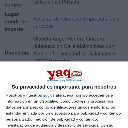
Universidad Privada
centro:
Lugar
Facultad de Ciencias Empresariales y
donde se
Jurídicas
imparte:
Glorieta Ángel Herrera Oria s/n
(intersección Calle Maimónides con
Dirección:
Avenida Universidad de Salamanca)
41930 Bormujos
Sevilla
Su privacidad es importante para nosotros
Recibir más
Nosotros y nuestros
socios
almacenamos y/o accedemos a
información
información en un dispositivo, como cookies, y procesamos
datos personales, como identificadores únicos e información
estándar enviada por un dispositivo para publicidad y contenido
Rellena este formulario con tus datos y un texto con las
personalizado, medición de publicidad y contenido,
preguntas que quieres hacer. Al pulsar el botón de enviar,
investigación de audiencia y desarrollo de servicios.
Con su
los datos y la pregunta que has introducido se enviarán