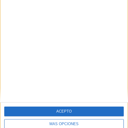
Contactar
Glorieta Ángel Herrera Oria s/n (intersección Calle Maimónides
con Avenida Universidad de Salamanca)
41930
Bormujos
Sevilla
Tel:
954 488 008
Mapa
+
−
ACEPTO
MÁS OPCIONES