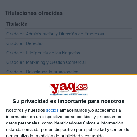
Titulaciones ofrecidas
Titulación
Grado en Administración y Dirección de Empresas
Grado en Derecho
Grado en Inteligencia de los Negocios
Grado en Marketing y Gestión Comercial
Grado en Relaciones Internacionales
Doble Grado en Administración y Dirección de Empresas + Intelige
Doble Grado en Administración y Dirección de Empresas + Marketi
Doble Grado en Administración y Dirección de Empresas + Relacion
Su privacidad es importante para nosotros
Doble Grado en Derecho + Administración y Dirección de Empresa
Nosotros y nuestros
socios
almacenamos y/o accedemos a
información en un dispositivo, como cookies, y procesamos
Doble Grado en Derecho + Relaciones Internacionales
datos personales, como identificadores únicos e información
Máster Universitario en Acceso a la Abogacía y la Procura
estándar enviada por un dispositivo para publicidad y contenido
personalizado, medición de publicidad y contenido,