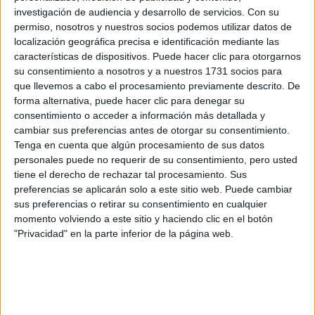
Máster Universitario en Auditoría de Cuentas
investigación de audiencia y desarrollo de servicios.
Con su
Máster Universitario en Derecho Tecnológico y Digital
permiso, nosotros y nuestros socios podemos utilizar datos de
localización geográfica precisa e identificación mediante las
Máster Universitario en Dirección de Empresas (MBA)
características de dispositivos. Puede hacer clic para otorgarnos
Máster Universitario en Relaciones Internacionales y Diplomacia
su consentimiento a nosotros y a nuestros 1731 socios para
que llevemos a cabo el procesamiento previamente descrito. De
forma alternativa, puede hacer clic para denegar su
¡Síguenos en Facebook!
consentimiento o acceder a información más detallada y
cambiar sus preferencias antes de otorgar su consentimiento.
Tenga en cuenta que algún procesamiento de sus datos
personales puede no requerir de su consentimiento, pero usted
tiene el derecho de rechazar tal procesamiento. Sus
preferencias se aplicarán solo a este sitio web. Puede cambiar
sus preferencias o retirar su consentimiento en cualquier
momento volviendo a este sitio y haciendo clic en el botón
"Privacidad" en la parte inferior de la página web.