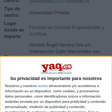
Centro:
Universidad CEU Fernando III
Tipo de
Universidad Privada
centro:
Lugar
Facultad de Ciencias Empresariales y
donde se
Jurídicas
imparte:
Glorieta Ángel Herrera Oria s/n
(intersección Calle Maimónides con
Dirección:
Avenida Universidad de Salamanca)
41930 Bormujos
Sevilla
Su privacidad es importante para nosotros
Nosotros y nuestros
socios
almacenamos y/o accedemos a
Recibir más
información en un dispositivo, como cookies, y procesamos
datos personales, como identificadores únicos e información
información
estándar enviada por un dispositivo para publicidad y contenido
personalizado, medición de publicidad y contenido,