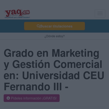
Toggl
navig
Buscar titulaciones
¿Dónde estoy?
Grado en Marketing
y Gestión Comercial
en: Universidad CEU
Fernando III -
Pídeles información ¡GRATIS!