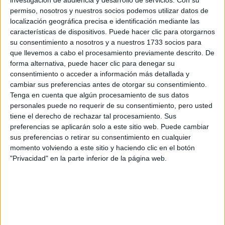
Rellena este formulario con tus datos y un texto con las
investigación de audiencia y desarrollo de servicios.
Con su
preguntas que quieres hacer. Al pulsar el botón de enviar,
permiso, nosotros y nuestros socios podemos utilizar datos de
los datos y la pregunta que has introducido se enviarán
localización geográfica precisa e identificación mediante las
por correo electrónico al centro educativo para que te
características de dispositivos. Puede hacer clic para otorgarnos
respondan ellos directamente.
su consentimiento a nosotros y a nuestros 1733 socios para
que llevemos a cabo el procesamiento previamente descrito. De
Tu nombre:
*
forma alternativa, puede hacer clic para denegar su
consentimiento o acceder a información más detallada y
Tus apellidos:
*
cambiar sus preferencias antes de otorgar su consentimiento.
Tenga en cuenta que algún procesamiento de sus datos
personales puede no requerir de su consentimiento, pero usted
Tu email:
*
tiene el derecho de rechazar tal procesamiento. Sus
preferencias se aplicarán solo a este sitio web. Puede cambiar
¿Qué quieres preguntar?
*
sus preferencias o retirar su consentimiento en cualquier
momento volviendo a este sitio y haciendo clic en el botón
"Privacidad" en la parte inferior de la página web.
Escribe aquí las dudas o preguntas que te gustaría que te
respondieran: plazos de preinscripción, precios, plazas