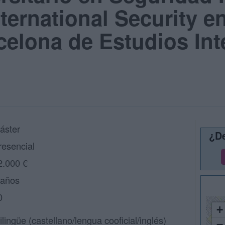
nternational Security en
rcelona de Estudios In
áster
¿De
resencial
2.000 €
 años
0
+
rilingüe (castellano/lengua cooficial/inglés)
−