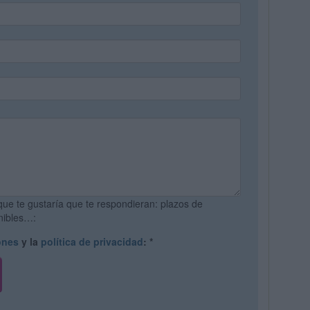
que te gustaría que te respondieran: plazos de
onibles…:
ones
y la
política de privacidad
:
*