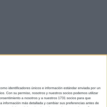
mo identificadores únicos e información estándar enviada por un
ios.
Con su permiso, nosotros y nuestros socios podemos utilizar
okies
 consentimiento a nosotros y a nuestros 1731 socios para que
el. +34 91 593 2767
 a información más detallada y cambiar sus preferencias antes de