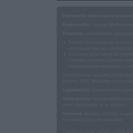
Información básica sobre protecci
Responsable:
Compás Mediterráneo 
Finalidad:
La información recopilada 
Ponerte en contacto con el centro
información que has solicitado de 
Informarte sobre temas de orienta
intereses mediante el boletín elec
comunicaciones comerciales o publ
Para lo anterior, se podrá utilizar c
teléfono, SMS, WhatsApp u otros med
Legitimación:
Consentimiento expres
Destinatarios:
Compás Mediterráneo 
centro destinatario de la solicitud.
Derechos:
Acceder, rectificar y sup
en nuestra polítia de privacidad.
Puedes consultar nuestra política de