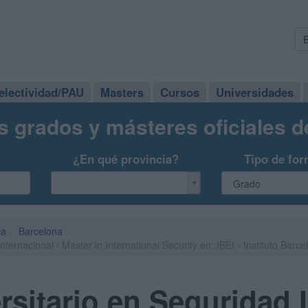
electividad/PAU
Masters
Cursos
Universidades
s grados y másteres oficiales 
¿En qué provincia?
Tipo de for
sa
Barcelona
ternacional / Master in International Security en: IBEI - Instituto Barc
rsitario en Seguridad 