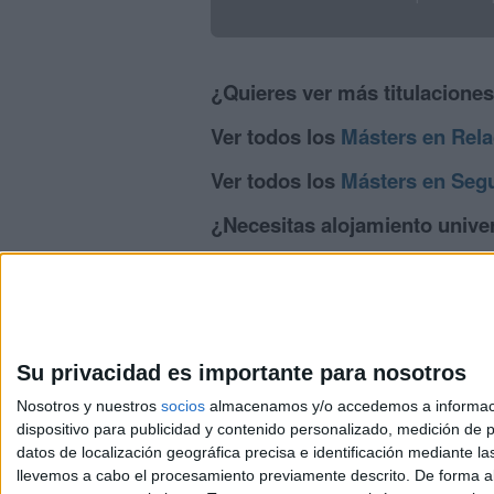
¿Quieres ver más titulacione
Ver todos los
Másters en Rela
Ver todos los
Másters en Segu
¿Necesitas alojamiento univer
>> Residencias de estudiantes y colegi
Su privacidad es importante para nosotros
Nosotros y nuestros
socios
almacenamos y/o accedemos a información
dispositivo para publicidad y contenido personalizado, medición de pu
Avis
datos de localización geográfica precisa e identificación mediante l
© 2003-2026
Compá
llevemos a cabo el procesamiento previamente descrito. De forma al