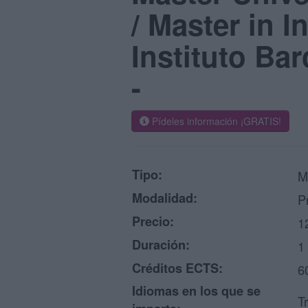
/ Master in I
Instituto Ba
-
Pídeles información ¡GRATIS!
Tipo:
M
Modalidad:
P
Precio:
1
Duración:
1
Créditos ECTS:
6
Idiomas en los que se
T