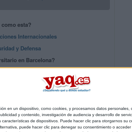
s como esta?
ciones Internacionales
ridad y Defensa
sitario en Barcelona?
os mayores en Barcelona
 en un dispositivo, como cookies, y procesamos datos personales, co
Quiénes somos
|
Contactar
|
Anúnciate
blicidad y contenido, investigación de audiencia y desarrollo de servic
o legal
|
Politica de privacidad
|
Condiciones generales
|
Política de co
as características de dispositivos. Puede hacer clic para otorgarnos su
s Mediterráneo S.L.
- Diego de León 47 - 28006 Madrid [ESPAÑA] - T
ternativa, puede hacer clic para denegar su consentimiento o acceder