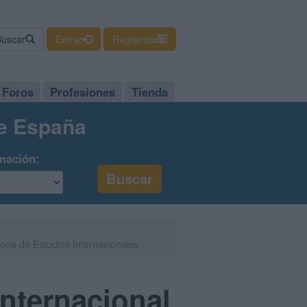
Buscar
Entrar
Regístrate
Foros
Profesiones
Tienda
de España
mación:
elona de Estudios Internacionales -
Internacional