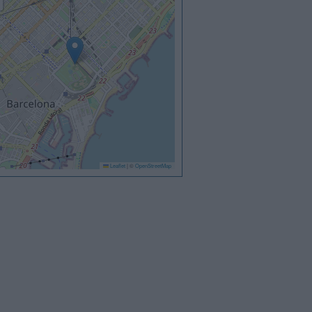
Leaflet
|
©
OpenStreetMap