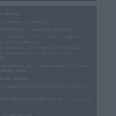
ón de datos
SL (Editora de la web YAQ.es)
mediante este formulario será utilizada para:
 educativo correspondiente, para que te proporcione la
acuerdo a tus intereses.
ción educativa y mejora personal de acuerdo a tus
trónico de yaq.es, que puede incluir también
icitarias.
ualquier medio de comunicación, como correo electrónico,
ios electrónicos.
o del interesado.
SL (empresa editora de la web YAQ.es), así como el
rimir los datos, así como otros derechos, como se explica
 privacidad completa
aquí
.