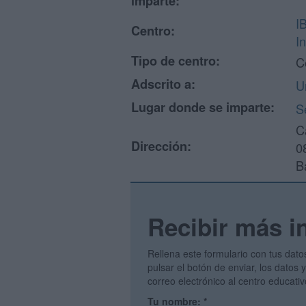
imparte:
I
Centro:
I
Tipo de centro:
C
Adscrito a:
U
Lugar donde se imparte:
S
C
Dirección:
0
B
Recibir más i
Rellena este formulario con tus dato
pulsar el botón de enviar, los datos
correo electrónico al centro educati
Tu nombre:
*