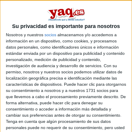
de seguridad y defensa
.
Si quieres
ampliar tu búsqueda a toda España
, hay otros 18
másters en seguridad y defensa entre los que puedes elegir.
Estos estudios están asociados a la rama de Ciencias sociales y
Su privacidad es importante para nosotros
jurídicas.
Máster Universitario en
Nosotros y nuestros
socios
almacenamos y/o accedemos a
Presencial |
Barcelona
información en un dispositivo, como cookies, y procesamos
Seguridad Internacional / Master in
datos personales, como identificadores únicos e información
International Security
estándar enviada por un dispositivo para publicidad y contenido
personalizado, medición de publicidad y contenido,
IBEI - INSTITUTO BARCELONA DE ESTUDIOS
investigación de audiencia y desarrollo de servicios.
Con su
INTERNACIONALES
(Centro Adscrito Público)
permiso, nosotros y nuestros socios podemos utilizar datos de
Tipo:
Máster
localización geográfica precisa e identificación mediante las
Pídeles información ¡GRATIS!
características de dispositivos. Puede hacer clic para otorgarnos
su consentimiento a nosotros y a nuestros 1731 socios para
que llevemos a cabo el procesamiento previamente descrito. De
Seleccionar por provincia
forma alternativa, puede hacer clic para denegar su
consentimiento o acceder a información más detallada y
Ávila
(1)
cambiar sus preferencias antes de otorgar su consentimiento.
Barcelona
(1)
Tenga en cuenta que algún procesamiento de sus datos
Burgos
(1)
personales puede no requerir de su consentimiento, pero usted
Granada
(1)