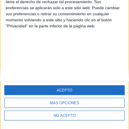
tiene el derecho de rechazar tal procesamiento. Sus
Madrid
(12)
preferencias se aplicarán solo a este sitio web. Puede cambiar
La Rioja
(1)
sus preferencias o retirar su consentimiento en cualquier
Salamanca
(1)
momento volviendo a este sitio y haciendo clic en el botón
Zaragoza
(1)
"Privacidad" en la parte inferior de la página web.
ACEPTO
MÁS OPCIONES
Quiénes somos
|
Contactar
|
Anúnciate
Aviso legal
|
Politica de privacidad
|
Condiciones generales
|
Política
de cookies
NO ACEPTO
© 2003-2026
Compás Mediterráneo S.L.
- Diego de León 47 - 28006
Madrid [ESPAÑA] - Tel. +34 91 593 2767