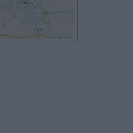
Leaflet
|
©
OpenStreetMap