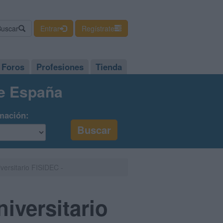
Buscar
Entrar
Regístrate
Foros
Profesiones
Tienda
de España
mación:
versitario FISIDEC -
iversitario