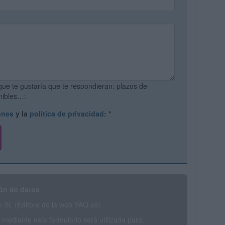
que te gustaría que te respondieran: plazos de
onibles…:
ones
y la
política de privacidad
:
*
ón de datos
SL (Editora de la web YAQ.es)
mediante este formulario será utilizada para: