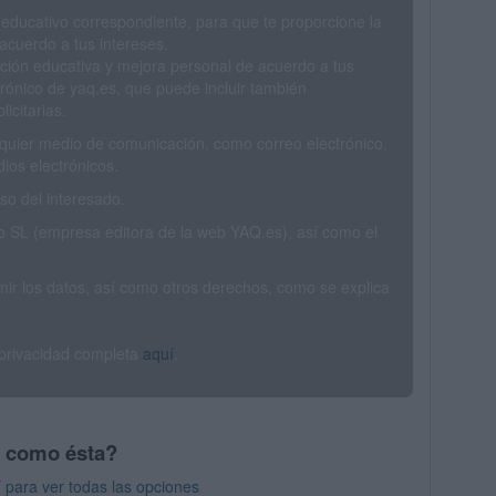
 educativo correspondiente, para que te proporcione la
acuerdo a tus intereses.
ción educativa y mejora personal de acuerdo a tus
trónico de yaq.es, que puede incluir también
icitarias.
ualquier medio de comunicación, como correo electrónico,
ios electrónicos.
o del interesado.
SL (empresa editora de la web YAQ.es), así como el
rimir los datos, así como otros derechos, como se explica
 privacidad completa
aquí
.
s como ésta?
í para ver todas las opciones