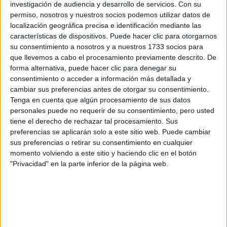
Rellena este formulario con tus datos y un texto con las
investigación de audiencia y desarrollo de servicios.
Con su
preguntas que quieres hacer. Al pulsar el botón de enviar,
permiso, nosotros y nuestros socios podemos utilizar datos de
los datos y la pregunta que has introducido se enviarán
localización geográfica precisa e identificación mediante las
por correo electrónico al centro educativo para que te
características de dispositivos. Puede hacer clic para otorgarnos
respondan ellos directamente.
su consentimiento a nosotros y a nuestros 1733 socios para
que llevemos a cabo el procesamiento previamente descrito. De
Tu nombre:
*
forma alternativa, puede hacer clic para denegar su
consentimiento o acceder a información más detallada y
Tus apellidos:
*
cambiar sus preferencias antes de otorgar su consentimiento.
Tenga en cuenta que algún procesamiento de sus datos
personales puede no requerir de su consentimiento, pero usted
Tu email:
*
tiene el derecho de rechazar tal procesamiento. Sus
preferencias se aplicarán solo a este sitio web. Puede cambiar
¿Qué quieres preguntar?
*
sus preferencias o retirar su consentimiento en cualquier
momento volviendo a este sitio y haciendo clic en el botón
"Privacidad" en la parte inferior de la página web.
Escribe aquí las dudas o preguntas que te gustaría que te
respondieran: plazos de preinscripción, precios, plazas