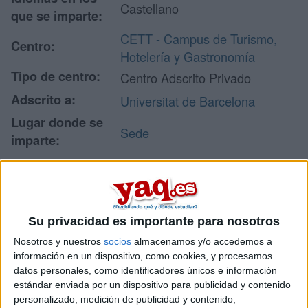
Castellano
que se imparte:
CETT - Campus de Turismo,
Centro:
Hotelería y Gastronomía
Tipo de centro:
Centro Adscrito Privado
Adscrito a:
Universitat de Barcelona
Lugar donde se
Sede
imparte:
Av. Can Marcet, 36-38
Dirección:
08035 Barcelona
Barcelona
Su privacidad es importante para nosotros
Nosotros y nuestros
socios
almacenamos y/o accedemos a
Recibir más
información en un dispositivo, como cookies, y procesamos
datos personales, como identificadores únicos e información
información
estándar enviada por un dispositivo para publicidad y contenido
personalizado, medición de publicidad y contenido,