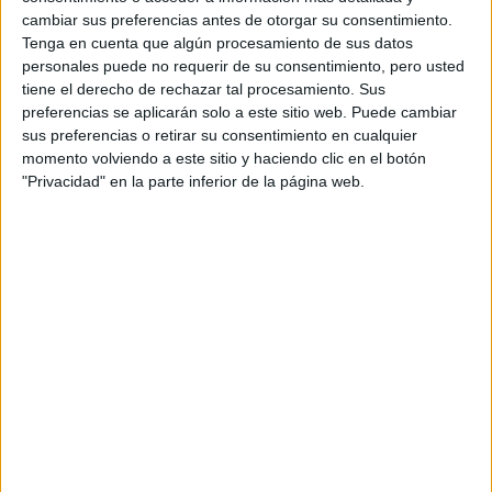
Universidad CEU San Pablo
Univer
cambiar sus preferencias antes de otorgar su consentimiento.
Grado en Enfermería
Tenga en cuenta que algún procesamiento de sus datos
Universidad de Granada
Univer
personales puede no requerir de su consentimiento, pero usted
Grado en Enfermería
tiene el derecho de rechazar tal procesamiento. Sus
preferencias se aplicarán solo a este sitio web. Puede cambiar
Universidad de Málaga
Univer
sus preferencias o retirar su consentimiento en cualquier
Grado en Enfermería
momento volviendo a este sitio y haciendo clic en el botón
Centro Universitario de Enfermería "Virgen de la Paz"
Centro
"Privacidad" en la parte inferior de la página web.
Grado en Enfermería
Univer
Universidad Alfonso X el Sabio
Grado en Enfermería
Universidad de Murcia
Univer
Grado en Enfermería
Universidad Católica de Murcia
Univer
Grado en Enfermería
Universidad de Murcia
Univer
Grado en Enfermería