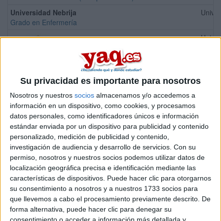
Universidad Nebrija
Univer
Grado en Enfermería
Univer
Universidad Pontificia Comillas
Su privacidad es importante para nosotros
Grado en Enfermería
Nosotros y nuestros
socios
almacenamos y/o accedemos a
Universidad Camilo José Cela
Univer
información en un dispositivo, como cookies, y procesamos
Doble Grado en Nutrición Humana y Dietética + Enfermería
datos personales, como identificadores únicos e información
Universidad Villanueva
Univer
estándar enviada por un dispositivo para publicidad y contenido
Grado en Enfermería
personalizado, medición de publicidad y contenido,
investigación de audiencia y desarrollo de servicios.
Con su
UNIE | Universidad
Univer
permiso, nosotros y nuestros socios podemos utilizar datos de
Grado en Enfermería
localización geográfica precisa e identificación mediante las
Universidad Católica de Murcia
Univer
características de dispositivos. Puede hacer clic para otorgarnos
Grado en Enfermería
su consentimiento a nosotros y a nuestros 1733 socios para
que llevemos a cabo el procesamiento previamente descrito. De
Universidad de Alcalá
Univer
forma alternativa, puede hacer clic para denegar su
Grado en Enfermería
consentimiento o acceder a información más detallada y