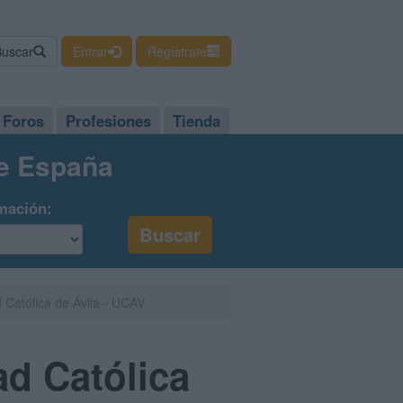
Buscar
Entrar
Regístrate
Foros
Profesiones
Tienda
de España
mación:
 Católica de Ávila - UCAV
ad Católica