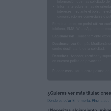
información que has solicitado de 
Informarte sobre temas de orienta
intereses mediante el boletín elec
comunicaciones comerciales o publ
Para lo anterior, se podrá utilizar c
teléfono, SMS, WhatsApp u otros med
Legitimación:
Consentimiento expres
Destinatarios:
Compás Mediterráneo 
centro destinatario de la solicitud.
Derechos:
Acceder, rectificar y sup
en nuestra polítia de privacidad.
Puedes consultar nuestra política de
¿Quieres ver más titulacione
Dónde estudiar Enfermería: Pincha aquí 
¿Necesitas alojamiento univer