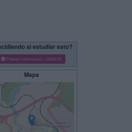
cidiendo si estudiar esto?
Pídeles información ¡GRATIS!
Mapa