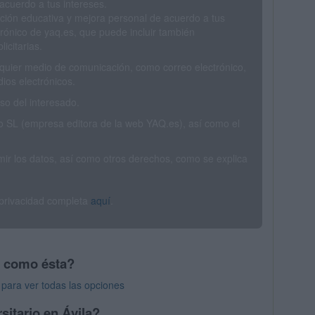
acuerdo a tus intereses.
ción educativa y mejora personal de acuerdo a tus
trónico de yaq.es, que puede incluir también
icitarias.
ualquier medio de comunicación, como correo electrónico,
ios electrónicos.
o del interesado.
SL (empresa editora de la web YAQ.es), así como el
rimir los datos, así como otros derechos, como se explica
 privacidad completa
aquí
.
s como ésta?
para ver todas las opciones
sitario en Ávila?