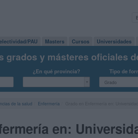
electividad/PAU
Masters
Cursos
Universidades
s grados y másteres oficiales 
¿En qué provincia?
Tipo de for
ncias de la salud
Enfermería
Grado en Enfermería en: Universidad
ermería en: Universid