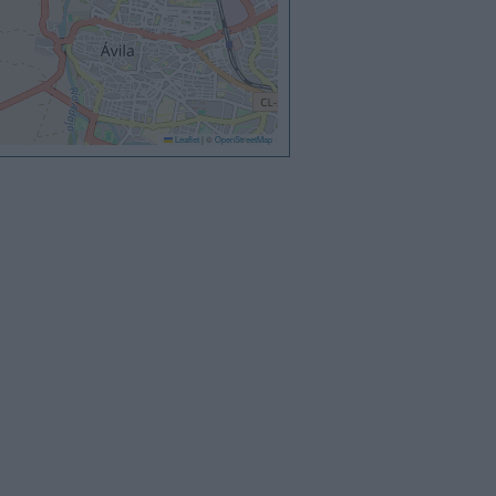
Leaflet
|
©
OpenStreetMap