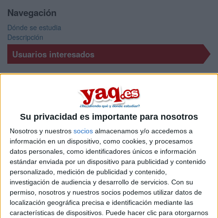
Navegación
Dónde se estudia
Descripción
Usuarios interesados
Comunicación Audiovisual en los foros
estudiar segunda carrera
TFG
Cambiar de universidad
Su privacidad es importante para nosotros
Alguien que haya estudiado comunicación audiovisual?
¿Estudiar el Grado de Comunicación Audiovisual?
Nosotros y nuestros
socios
almacenamos y/o accedemos a
información en un dispositivo, como cookies, y procesamos
Gente que quiere estudiar
datos personales, como identificadores únicos e información
Comunicación Audiovisual
estándar enviada por un dispositivo para publicidad y contenido
personalizado, medición de publicidad y contenido,
A 327 usuarios les interesan estos estudios
investigación de audiencia y desarrollo de servicios.
Con su
permiso, nosotros y nuestros socios podemos utilizar datos de
localización geográfica precisa e identificación mediante las
características de dispositivos. Puede hacer clic para otorgarnos