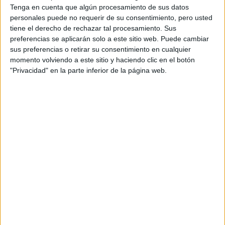
Tenga en cuenta que algún procesamiento de sus datos
Euncet Business School
personales puede no requerir de su consentimiento, pero usted
Grado en Marketing, Innovación y Tecnología
tiene el derecho de rechazar tal procesamiento. Sus
Euncet Business School
preferencias se aplicarán solo a este sitio web. Puede cambiar
Grado en Marketing, Innovación y Tecnología
sus preferencias o retirar su consentimiento en cualquier
momento volviendo a este sitio y haciendo clic en el botón
ESIC Valencia
"Privacidad" en la parte inferior de la página web.
Doble Grado en Administración y Dirección de Empresas + Gestión
Euncet Business School
Doble Grado en Empresa, Innovación y Tecnología + Marketing, In
Euncet Business School
Doble Grado en Empresa, Innovación y Tecnología + Marketing, In
ESIC Valencia
Doble Grado en Gestión Comercial y Marketing + Negocios Interna
Universidad de Cádiz
Doble Grado en Marketing e Investigación de Mercados + Turismo
Escola Universitària Mediterrani
Doble Grado en Turismo + Marketing
TecnoCampus