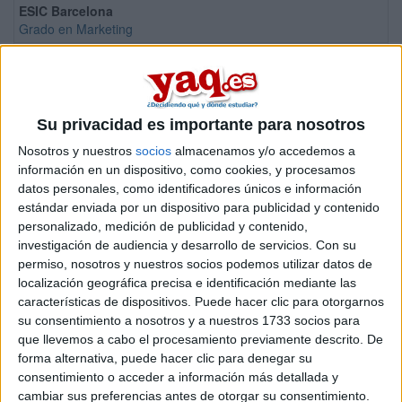
ESIC Barcelona
Grado en Marketing
Universidad de Málaga
Grado en Marketing e Investigación de Mercados
Universidad de Cádiz
Grado en Marketing e Investigación de Mercados
Su privacidad es importante para nosotros
EAE Business School
Nosotros y nuestros
socios
almacenamos y/o accedemos a
Grado en Marketing y Comunicación Digital
información en un dispositivo, como cookies, y procesamos
datos personales, como identificadores únicos e información
Universitat de Vic - Universitat Central de Catalunya
estándar enviada por un dispositivo para publicidad y contenido
Grado en Marketing y Comunicación Empresarial
personalizado, medición de publicidad y contenido,
TecnoCampus
investigación de audiencia y desarrollo de servicios.
Con su
Grado en Marketing y Comunidades Digitales
permiso, nosotros y nuestros socios podemos utilizar datos de
localización geográfica precisa e identificación mediante las
CETT - Campus de Turismo, Hotelería y Gastronomía
características de dispositivos. Puede hacer clic para otorgarnos
Grado en Marketing, Eventos y Entretenimiento
su consentimiento a nosotros y a nuestros 1733 socios para
Euncet Business School
que llevemos a cabo el procesamiento previamente descrito. De
Grado en Marketing, Innovación y Tecnología
forma alternativa, puede hacer clic para denegar su
Euncet Business School
consentimiento o acceder a información más detallada y
Grado en Marketing, Innovación y Tecnología
cambiar sus preferencias antes de otorgar su consentimiento.