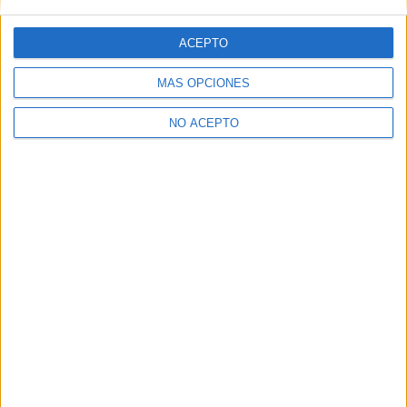
Gente que quiere estudiar Marketing
ACEPTO
A 68 miembros les interesa esta carrera
Ver todos
MÁS OPCIONES
NO ACEPTO
Marketing en los foros
Máster de GESCO en ESIC
Opinión sobre el máster de GESCO en ESIC
BUSCO ALUMNOS DE MARKETING DE LA URJC
BUSCO ESTUDIANTES DE MARKETIBNG DE LA URJC