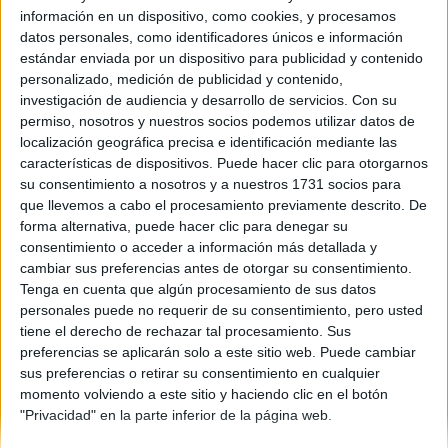
información en un dispositivo, como cookies, y procesamos
Navegación
datos personales, como identificadores únicos e información
Dónde se estudia
estándar enviada por un dispositivo para publicidad y contenido
Descripción
personalizado, medición de publicidad y contenido,
investigación de audiencia y desarrollo de servicios.
Con su
Usuarios interesados
permiso, nosotros y nuestros socios podemos utilizar datos de
localización geográfica precisa e identificación mediante las
Gente que quiere estudiar Ciencia e
características de dispositivos. Puede hacer clic para otorgarnos
su consentimiento a nosotros y a nuestros 1731 socios para
Ingeniería de Datos
que llevemos a cabo el procesamiento previamente descrito. De
forma alternativa, puede hacer clic para denegar su
A 0 usuarios les interesan estos estudios
consentimiento o acceder a información más detallada y
Ningún usuario ha agregado esta titulación
cambiar sus preferencias antes de otorgar su consentimiento.
Tenga en cuenta que algún procesamiento de sus datos
personales puede no requerir de su consentimiento, pero usted
tiene el derecho de rechazar tal procesamiento. Sus
preferencias se aplicarán solo a este sitio web. Puede cambiar
sus preferencias o retirar su consentimiento en cualquier
momento volviendo a este sitio y haciendo clic en el botón
Quiénes somos
|
Contactar
|
Anúnciate
"Privacidad" en la parte inferior de la página web.
Aviso legal
|
Politica de privacidad
|
Condiciones generales
|
Política
de cookies