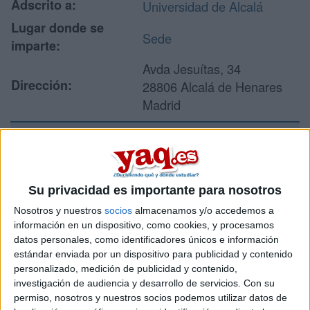
Adscrito a:
Universidad de Alcalá
Lugar donde se
Sede
imparte:
Avda Jesuítas, 34
Dirección:
28806 Alcalá de Henares
Madrid
Recibir más
información
Su privacidad es importante para nosotros
Nosotros y nuestros
socios
almacenamos y/o accedemos a
Rellena este formulario con tus datos y un texto con las
información en un dispositivo, como cookies, y procesamos
preguntas que quieres hacer. Al pulsar el botón de enviar,
datos personales, como identificadores únicos e información
los datos y la pregunta que has introducido se enviarán
estándar enviada por un dispositivo para publicidad y contenido
por correo electrónico al centro educativo para que te
personalizado, medición de publicidad y contenido,
respondan ellos directamente.
investigación de audiencia y desarrollo de servicios.
Con su
Tu nombre:
*
permiso, nosotros y nuestros socios podemos utilizar datos de