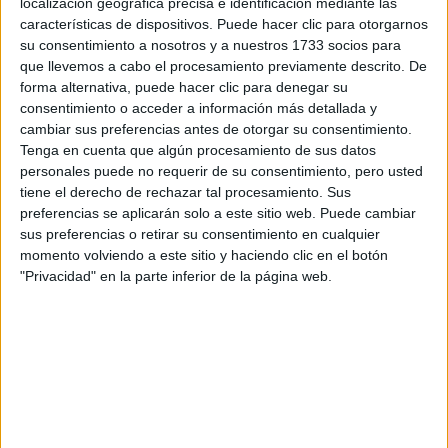
localización geográfica precisa e identificación mediante las
características de dispositivos. Puede hacer clic para otorgarnos
Tus apellidos:
*
su consentimiento a nosotros y a nuestros 1733 socios para
que llevemos a cabo el procesamiento previamente descrito. De
Tu email:
*
forma alternativa, puede hacer clic para denegar su
consentimiento o acceder a información más detallada y
cambiar sus preferencias antes de otorgar su consentimiento.
¿Qué quieres preguntar?
*
Tenga en cuenta que algún procesamiento de sus datos
personales puede no requerir de su consentimiento, pero usted
tiene el derecho de rechazar tal procesamiento. Sus
preferencias se aplicarán solo a este sitio web. Puede cambiar
sus preferencias o retirar su consentimiento en cualquier
momento volviendo a este sitio y haciendo clic en el botón
"Privacidad" en la parte inferior de la página web.
Escribe aquí las dudas o preguntas que te gustaría que te
respondieran: plazos de preinscripción, precios, plazas
disponibles…:
Acepto los
términos y condiciones
y la
política de
privacidad
:
*