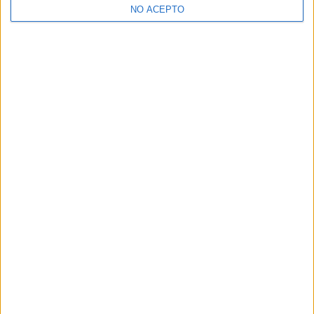
NO ACEPTO
¿Decidiendo si estudiar esto?
Pídeles información ¡GRATIS!
Mapa
+
−
Leaflet
|
©
OpenStreetMap