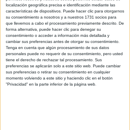
Tu nombre:
*
localización geográfica precisa e identificación mediante las
características de dispositivos. Puede hacer clic para otorgarnos
su consentimiento a nosotros y a nuestros 1731 socios para
Tus apellidos:
*
que llevemos a cabo el procesamiento previamente descrito. De
forma alternativa, puede hacer clic para denegar su
Tu email:
*
consentimiento o acceder a información más detallada y
cambiar sus preferencias antes de otorgar su consentimiento.
Tenga en cuenta que algún procesamiento de sus datos
¿Qué quieres preguntar?
*
personales puede no requerir de su consentimiento, pero usted
tiene el derecho de rechazar tal procesamiento. Sus
preferencias se aplicarán solo a este sitio web. Puede cambiar
sus preferencias o retirar su consentimiento en cualquier
momento volviendo a este sitio y haciendo clic en el botón
"Privacidad" en la parte inferior de la página web.
Escribe aquí las dudas o preguntas que te gustaría que te
respondieran: plazos de preinscripción, precios, plazas
disponibles…:
Acepto los
términos y condiciones
y la
política de
privacidad
:
*