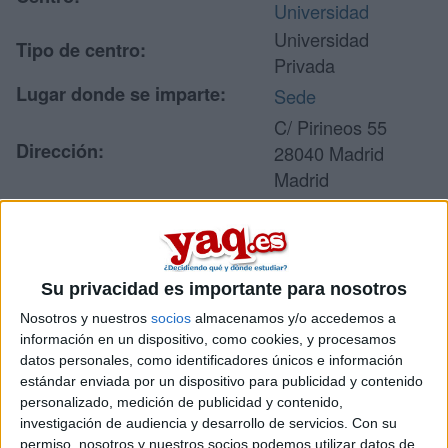
Universidad
Universidad
Tipo de centro:
Privada
Lugar donde se imparte:
Sede
C/ Pirineos 55
Dirección:
28040 Madrid
Madrid
Recibir más
Su privacidad es importante para nosotros
información
Nosotros y nuestros
socios
almacenamos y/o accedemos a
información en un dispositivo, como cookies, y procesamos
Rellena este formulario con tus datos y un texto con las
datos personales, como identificadores únicos e información
preguntas que quieres hacer. Al pulsar el botón de enviar,
estándar enviada por un dispositivo para publicidad y contenido
los datos y la pregunta que has introducido se enviarán
personalizado, medición de publicidad y contenido,
por correo electrónico al centro educativo para que te
investigación de audiencia y desarrollo de servicios.
Con su
respondan ellos directamente.
permiso, nosotros y nuestros socios podemos utilizar datos de