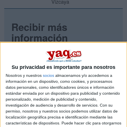
Vizcaya
Recibir más
información
Rellena este formulario con tus datos y un texto con las
preguntas que quieres hacer. Al pulsar el botón de enviar,
los datos y la pregunta que has introducido se enviarán
por correo electrónico al centro educativo para que te
Su privacidad es importante para nosotros
respondan ellos directamente.
Nosotros y nuestros
socios
almacenamos y/o accedemos a
Tu nombre:
*
información en un dispositivo, como cookies, y procesamos
datos personales, como identificadores únicos e información
estándar enviada por un dispositivo para publicidad y contenido
Tus apellidos:
*
personalizado, medición de publicidad y contenido,
investigación de audiencia y desarrollo de servicios.
Con su
Tu email:
*
permiso, nosotros y nuestros socios podemos utilizar datos de
localización geográfica precisa e identificación mediante las
características de dispositivos. Puede hacer clic para otorgarnos
¿Qué quieres preguntar?
*