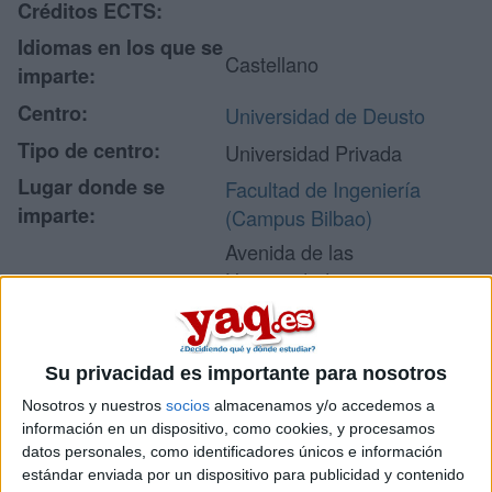
Créditos ECTS:
Idiomas en los que se
Castellano
imparte:
Centro:
Universidad de Deusto
Tipo de centro:
Universidad Privada
Lugar donde se
Facultad de Ingeniería
imparte:
(Campus Bilbao)
Avenida de las
Universidades, 24
Dirección:
48007 Bilbao
Vizcaya
Su privacidad es importante para nosotros
Nosotros y nuestros
socios
almacenamos y/o accedemos a
Recibir más
información en un dispositivo, como cookies, y procesamos
datos personales, como identificadores únicos e información
información
estándar enviada por un dispositivo para publicidad y contenido