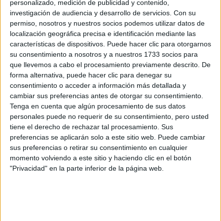
personalizado, medición de publicidad y contenido,
Rellena este formulario con tus datos y un texto con las
investigación de audiencia y desarrollo de servicios.
Con su
preguntas que quieres hacer. Al pulsar el botón de enviar,
permiso, nosotros y nuestros socios podemos utilizar datos de
los datos y la pregunta que has introducido se enviarán
localización geográfica precisa e identificación mediante las
por correo electrónico al centro educativo para que te
características de dispositivos. Puede hacer clic para otorgarnos
respondan ellos directamente.
su consentimiento a nosotros y a nuestros 1733 socios para
que llevemos a cabo el procesamiento previamente descrito. De
Tu nombre:
*
forma alternativa, puede hacer clic para denegar su
consentimiento o acceder a información más detallada y
Tus apellidos:
*
cambiar sus preferencias antes de otorgar su consentimiento.
Tenga en cuenta que algún procesamiento de sus datos
personales puede no requerir de su consentimiento, pero usted
Tu email:
*
tiene el derecho de rechazar tal procesamiento. Sus
preferencias se aplicarán solo a este sitio web. Puede cambiar
¿Qué quieres preguntar?
*
sus preferencias o retirar su consentimiento en cualquier
momento volviendo a este sitio y haciendo clic en el botón
"Privacidad" en la parte inferior de la página web.
Escribe aquí las dudas o preguntas que te gustaría que te