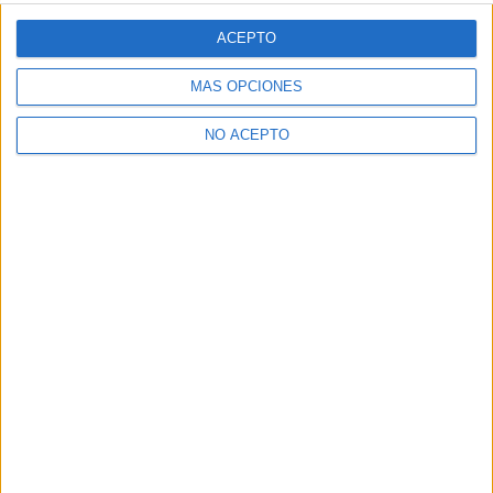
Dónde estudiar Ingeniería Informática: Pincha aquí para ver
todas las opciones
ACEPTO
Dónde estudiar Ingeniería Electrónica: Pincha aquí para ver todas
las opciones
MÁS OPCIONES
¿Necesitas alojamiento universitario en
Vizcaya?
NO ACEPTO
>> Residencias de estudiantes y colegios mayores en Vizcaya
¿Decidiendo si estudiar esto?
Pídeles información ¡GRATIS!
Mapa
+
−