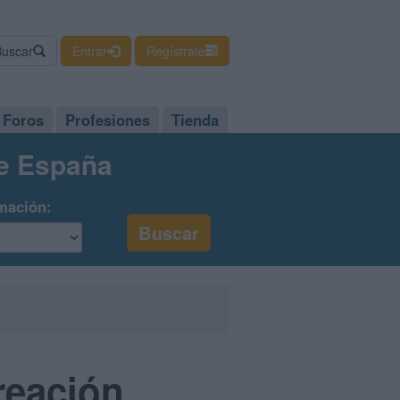
Buscar
Entrar
Regístrate
Foros
Profesiones
Tienda
de España
mación:
reación