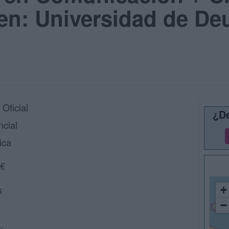
en: Universidad de Deu
Oficial
¿De
ncial
ica
 €
s
+
−