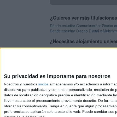
¿Quieres ver más titulacione
Dónde estudiar Comunicación: Pincha aq
Dónde estudiar Diseño Digital y Multime
¿Necesitas alojamiento unive
>> Residencias de estudiantes y colegi
Su privacidad es importante para nosotros
Nosotros y nuestros
socios
almacenamos y/o accedemos a información
dispositivo para publicidad y contenido personalizado, medición de pu
Avis
datos de localización geográfica precisa e identificación mediante l
© 2003-2026
Compá
llevemos a cabo el procesamiento previamente descrito. De forma al
otorgar su consentimiento.
Tenga en cuenta que algún procesamiento
preferencias se aplicarán solo a este sitio web. Puede cambiar sus p