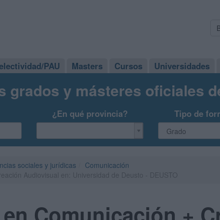
electividad/PAU
Masters
Cursos
Universidades
s grados y másteres oficiales 
¿En qué provincia?
Tipo de for
ncias sociales y jurídicas
Comunicación
eación Audiovisual en: Universidad de Deusto - DEUSTO
 en Comunicación + C