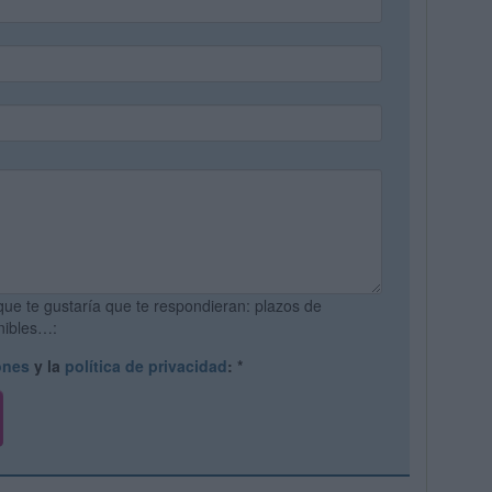
que te gustaría que te respondieran: plazos de
onibles…:
ones
y la
política de privacidad
:
*