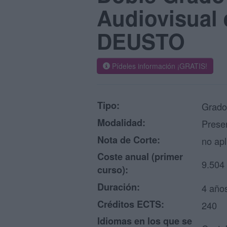
Audiovisual 
DEUSTO
Pídeles información ¡GRATIS!
Tipo:
Grado 
Modalidad:
Prese
Nota de Corte:
no apl
Coste anual (primer
9.504
curso):
Duración:
4 año
Créditos ECTS:
240
Idiomas en los que se