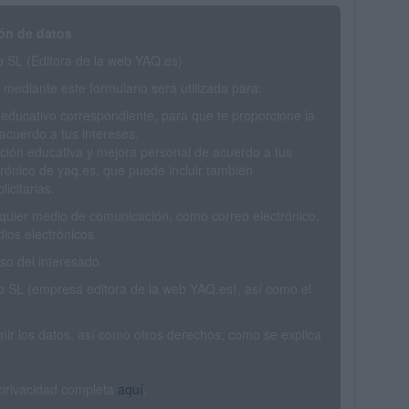
ón de datos
SL (Editora de la web YAQ.es)
mediante este formulario será utilizada para:
 educativo correspondiente, para que te proporcione la
acuerdo a tus intereses.
ción educativa y mejora personal de acuerdo a tus
trónico de yaq.es, que puede incluir también
icitarias.
ualquier medio de comunicación, como correo electrónico,
ios electrónicos.
o del interesado.
SL (empresa editora de la web YAQ.es), así como el
rimir los datos, así como otros derechos, como se explica
 privacidad completa
aquí
.