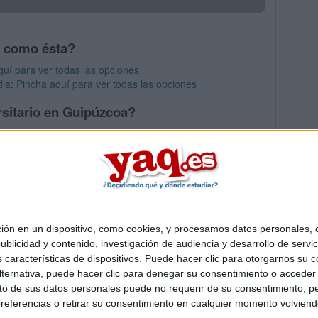
s como ésta?
uí para ver todas las opciones
dia: Pincha aquí para ver todas las opciones
rsitario en Guipúzcoa?
os mayores en Guipúzcoa
 en un dispositivo, como cookies, y procesamos datos personales, co
Quiénes somos
|
Contactar
|
Anúnciate
blicidad y contenido, investigación de audiencia y desarrollo de servic
o legal
|
Politica de privacidad
|
Condiciones generales
|
Política de co
as características de dispositivos. Puede hacer clic para otorgarnos su
s Mediterráneo S.L.
- Diego de León 47 - 28006 Madrid [ESPAÑA] - T
ternativa, puede hacer clic para denegar su consentimiento o acceder
 de sus datos personales puede no requerir de su consentimiento, per
referencias o retirar su consentimiento en cualquier momento volviendo 