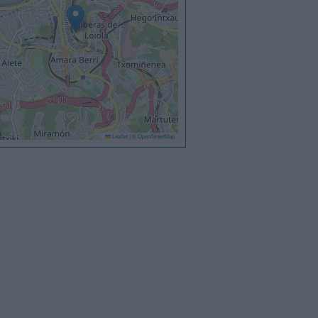
Leaflet
|
©
OpenStreetMap