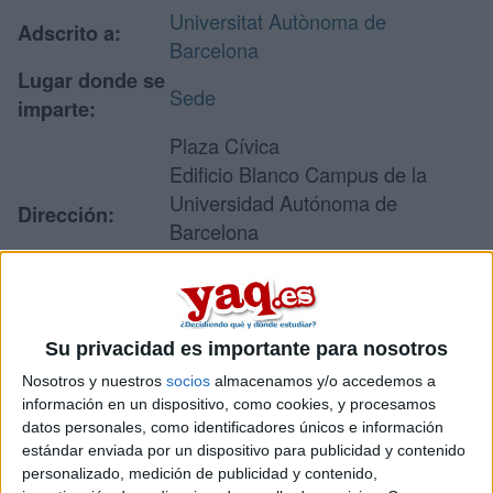
Universitat Autònoma de
Adscrito a:
Barcelona
Lugar donde se
Sede
imparte:
Plaza Cívica
Edificio Blanco Campus de la
Universidad Autónoma de
Dirección:
Barcelona
08193 Bellaterra
Barcelona
Su privacidad es importante para nosotros
Recibir más
Nosotros y nuestros
socios
almacenamos y/o accedemos a
información en un dispositivo, como cookies, y procesamos
información
datos personales, como identificadores únicos e información
estándar enviada por un dispositivo para publicidad y contenido
Rellena este formulario con tus datos y un texto con las
personalizado, medición de publicidad y contenido,