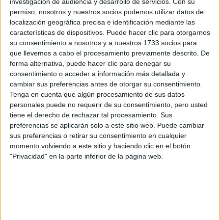
preguntas que quieres hacer. Al pulsar el botón de enviar,
investigación de audiencia y desarrollo de servicios.
Con su
los datos y la pregunta que has introducido se enviarán
permiso, nosotros y nuestros socios podemos utilizar datos de
por correo electrónico al centro educativo para que te
localización geográfica precisa e identificación mediante las
respondan ellos directamente.
características de dispositivos. Puede hacer clic para otorgarnos
su consentimiento a nosotros y a nuestros 1733 socios para
Tu nombre:
*
que llevemos a cabo el procesamiento previamente descrito. De
forma alternativa, puede hacer clic para denegar su
Tus apellidos:
*
consentimiento o acceder a información más detallada y
cambiar sus preferencias antes de otorgar su consentimiento.
Tenga en cuenta que algún procesamiento de sus datos
Tu email:
*
personales puede no requerir de su consentimiento, pero usted
tiene el derecho de rechazar tal procesamiento. Sus
¿Qué quieres preguntar?
*
preferencias se aplicarán solo a este sitio web. Puede cambiar
sus preferencias o retirar su consentimiento en cualquier
momento volviendo a este sitio y haciendo clic en el botón
"Privacidad" en la parte inferior de la página web.
Escribe aquí las dudas o preguntas que te gustaría que te
respondieran: plazos de preinscripción, precios, plazas
disponibles…: