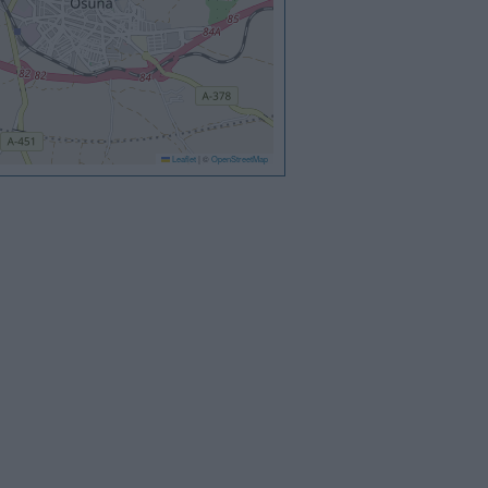
Leaflet
|
©
OpenStreetMap