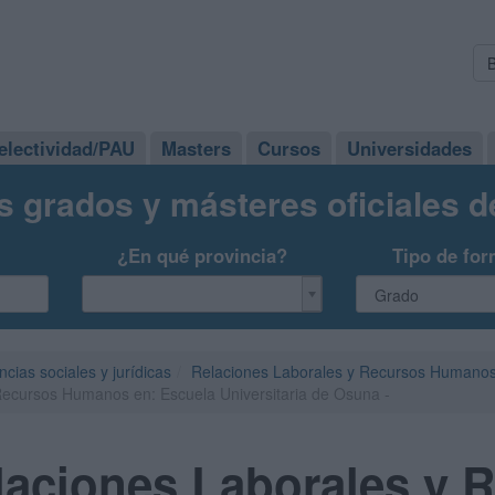
electividad/PAU
Masters
Cursos
Universidades
s grados y másteres oficiales 
¿En qué provincia?
Tipo de for
ncias sociales y jurídicas
Relaciones Laborales y Recursos Humano
Recursos Humanos en: Escuela Universitaria de Osuna -
laciones Laborales y 