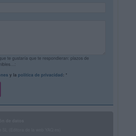
que te gustaría que te respondieran: plazos de
onibles…:
ones
y la
política de privacidad
:
*
ón de datos
SL (Editora de la web YAQ.es)