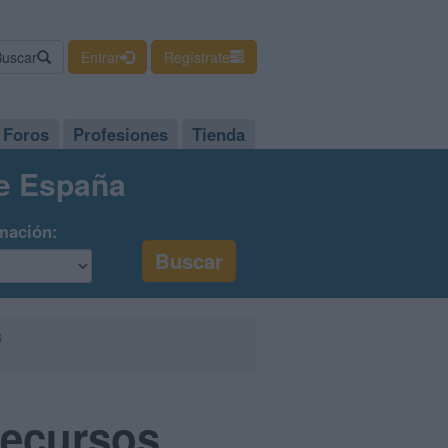
Buscar
Entrar
Regístrate
Foros
Profesiones
Tienda
de España
mación:
s
Recursos