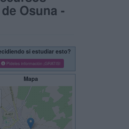
 de Osuna -
cidiendo si estudiar esto?
Pídeles información ¡GRATIS!
Mapa