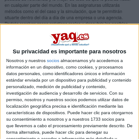
en cualquier parte del mundo. En las asignaturas utilizarás
métodos como el del caso y la simulación, que te permitirán
situarte dentro del día a día de una empresa o una agencia.
Podrás resolver casos prácticos reales y descubrir los posibles
problemas que te pueden surgir en un futuro. Al acabar este
doble grado, aparte de obtener la doble titulación privada de
ESERP, obtendrás dos títulos universitarios por la Universitat de
Vic – Universitat Central de Catalunya (UVic-UCC), además de
Su privacidad es importante para nosotros
tener la posibilidad de obtener el título universitario de Bachelor
por Staffordshire University, del Reino Unido cursando un año
Nosotros y nuestros
socios
almacenamos y/o accedemos a
adicional en esta universidad. Puede que tu futuro esté en los
información en un dispositivo, como cookies, y procesamos
negocios internacionales o en el departamento creativo de una
datos personales, como identificadores únicos e información
agencia de publicidad o quizá seas Product Manager en una
estándar enviada por un dispositivo para publicidad y contenido
marca internacional, aunque también puede que te dediques al
personalizado, medición de publicidad y contenido,
Protocolo y Ceremonial en una Institución. Infórmate sin
investigación de audiencia y desarrollo de servicios.
Con su
compromiso y ¡averígualo!
permiso, nosotros y nuestros socios podemos utilizar datos de
localización geográfica precisa e identificación mediante las
Haz click en el siguiente enlace para más información sobre
características de dispositivos. Puede hacer clic para otorgarnos
el plan de estudios y objetivos de esta titulación:
Doble
su consentimiento a nosotros y a nuestros 1733 socios para
Grado en Negocios Internacionales + Publicidad, Marketing
y Relaciones Públicas
que llevemos a cabo el procesamiento previamente descrito. De
forma alternativa, puede hacer clic para denegar su
Tipo:
Grado Oficial
consentimiento o acceder a información más detallada y