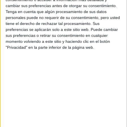
cambiar sus preferencias antes de otorgar su consentimiento.
Modalidad:
Presencial
Tenga en cuenta que algún procesamiento de sus datos
Nota de Corte:
no aplica
personales puede no requerir de su consentimiento, pero usted
tiene el derecho de rechazar tal procesamiento. Sus
Coste anual
preferencias se aplicarán solo a este sitio web. Puede cambiar
7.970 €
(primer curso):
sus preferencias o retirar su consentimiento en cualquier
momento volviendo a este sitio y haciendo clic en el botón
Duración:
5 años
"Privacidad" en la parte inferior de la página web.
Créditos ECTS:
375
Idiomas en los
Bilingüe (castellano/inglés)
que se imparte:
ESERP Digital Business & Law
Centro:
School
Tipo de centro:
Centro Adscrito Privado
Universitat de Vic - Universitat
Adscrito a:
Central de Catalunya
Lugar donde se
Eserp Business & Law School