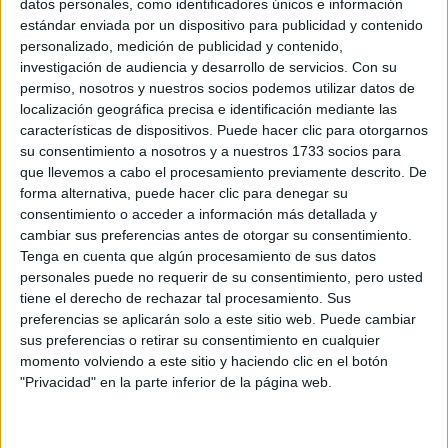
Tipo de centro:
Centro Adscrito Privado
datos personales, como identificadores únicos e información
estándar enviada por un dispositivo para publicidad y contenido
Universitat de Vic - Universitat
Adscrito a:
personalizado, medición de publicidad y contenido,
Central de Catalunya
investigación de audiencia y desarrollo de servicios.
Con su
permiso, nosotros y nuestros socios podemos utilizar datos de
Lugar donde se
Eserp Business & Law School
localización geográfica precisa e identificación mediante las
imparte:
Barcelona
características de dispositivos. Puede hacer clic para otorgarnos
C/ Girona, 24
su consentimiento a nosotros y a nuestros 1733 socios para
Dirección:
que llevemos a cabo el procesamiento previamente descrito. De
08010 Barcelona
forma alternativa, puede hacer clic para denegar su
Barcelona
consentimiento o acceder a información más detallada y
cambiar sus preferencias antes de otorgar su consentimiento.
Tenga en cuenta que algún procesamiento de sus datos
personales puede no requerir de su consentimiento, pero usted
Recibir más
tiene el derecho de rechazar tal procesamiento. Sus
información
preferencias se aplicarán solo a este sitio web. Puede cambiar
sus preferencias o retirar su consentimiento en cualquier
momento volviendo a este sitio y haciendo clic en el botón
Rellena este formulario con tus datos y un texto con las
"Privacidad" en la parte inferior de la página web.
preguntas que quieres hacer. Al pulsar el botón de enviar,
los datos y la pregunta que has introducido se
transmitirán electrónicamente a ESERP para que te