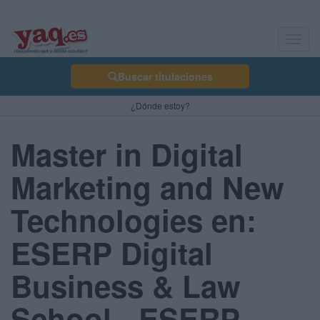
Toggl
navig
Buscar titulaciones
¿Dónde estoy?
Master in Digital
Marketing and New
Technologies en:
ESERP Digital
Business & Law
School - ESERP