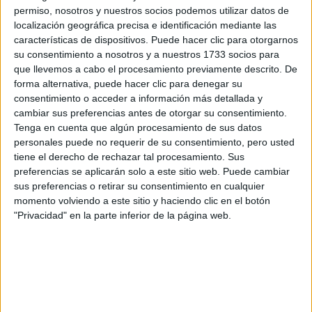
preguntas que quieres hacer. Al pulsar el botón de enviar,
permiso, nosotros y nuestros socios podemos utilizar datos de
los datos y la pregunta que has introducido se enviarán
localización geográfica precisa e identificación mediante las
por correo electrónico al centro educativo para que te
características de dispositivos. Puede hacer clic para otorgarnos
respondan ellos directamente.
su consentimiento a nosotros y a nuestros 1733 socios para
Tu nombre:
*
que llevemos a cabo el procesamiento previamente descrito. De
forma alternativa, puede hacer clic para denegar su
consentimiento o acceder a información más detallada y
Tus apellidos:
*
cambiar sus preferencias antes de otorgar su consentimiento.
Tenga en cuenta que algún procesamiento de sus datos
Tu email:
*
personales puede no requerir de su consentimiento, pero usted
tiene el derecho de rechazar tal procesamiento. Sus
preferencias se aplicarán solo a este sitio web. Puede cambiar
¿Qué quieres preguntar?
*
sus preferencias o retirar su consentimiento en cualquier
momento volviendo a este sitio y haciendo clic en el botón
"Privacidad" en la parte inferior de la página web.
Escribe aquí las dudas o preguntas que te gustaría que te
respondieran: plazos de preinscripción, precios, plazas
disponibles…: