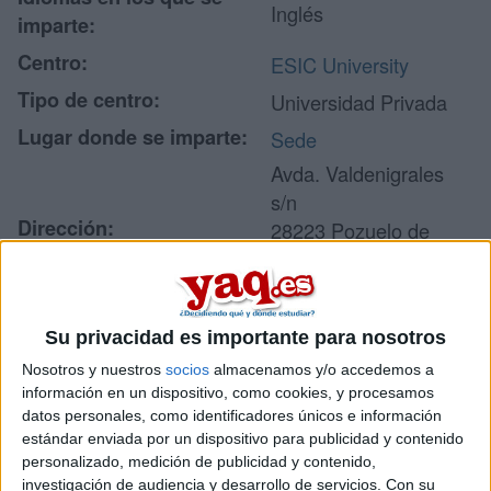
Inglés
imparte:
Centro:
ESIC University
Tipo de centro:
Universidad Privada
Lugar donde se imparte:
Sede
Avda. Valdenigrales
s/n
Dirección:
28223 Pozuelo de
Alarcón
Madrid
Su privacidad es importante para nosotros
Recibir más
Nosotros y nuestros
socios
almacenamos y/o accedemos a
información en un dispositivo, como cookies, y procesamos
información
datos personales, como identificadores únicos e información
estándar enviada por un dispositivo para publicidad y contenido
personalizado, medición de publicidad y contenido,
Rellena este formulario con tus datos y un texto con las
investigación de audiencia y desarrollo de servicios.
Con su