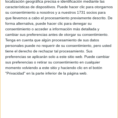
localización geográfica precisa e identificación mediante las
Tus apellidos:
*
características de dispositivos. Puede hacer clic para otorgarnos
su consentimiento a nosotros y a nuestros 1731 socios para
Tu email:
*
que llevemos a cabo el procesamiento previamente descrito. De
forma alternativa, puede hacer clic para denegar su
consentimiento o acceder a información más detallada y
¿Qué quieres preguntar?
*
cambiar sus preferencias antes de otorgar su consentimiento.
Tenga en cuenta que algún procesamiento de sus datos
personales puede no requerir de su consentimiento, pero usted
tiene el derecho de rechazar tal procesamiento. Sus
preferencias se aplicarán solo a este sitio web. Puede cambiar
sus preferencias o retirar su consentimiento en cualquier
momento volviendo a este sitio y haciendo clic en el botón
Escribe aquí las dudas o preguntas que te gustaría que te
respondieran: plazos de preinscripción, precios, plazas
"Privacidad" en la parte inferior de la página web.
disponibles…:
Acepto los
términos y condiciones
y la
política de
privacidad
:
*