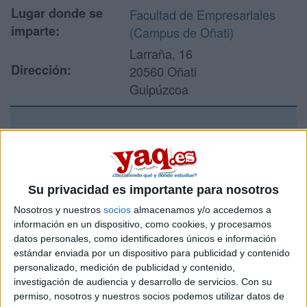
Lugar donde se
Facultad de Empresariales
imparte:
(Campus de Oñati)
Larraña, 16
Dirección:
20560 Oñati
Guipúzcoa
Recibir más
información
Su privacidad es importante para nosotros
Rellena este formulario con tus datos y un texto con las
Nosotros y nuestros
socios
almacenamos y/o accedemos a
preguntas que quieres hacer. Al pulsar el botón de enviar,
información en un dispositivo, como cookies, y procesamos
los datos y la pregunta que has introducido se enviarán
datos personales, como identificadores únicos e información
por correo electrónico al centro educativo para que te
estándar enviada por un dispositivo para publicidad y contenido
respondan ellos directamente.
personalizado, medición de publicidad y contenido,
Tu nombre:
*
investigación de audiencia y desarrollo de servicios.
Con su
permiso, nosotros y nuestros socios podemos utilizar datos de