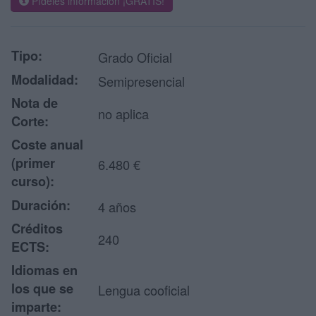
Pídeles información ¡GRATIS!
Tipo:
Grado Oficial
Modalidad:
Semipresencial
Nota de
no aplica
Corte:
Coste anual
(primer
6.480 €
curso):
Duración:
4 años
Créditos
240
ECTS:
Idiomas en
los que se
Lengua cooficial
imparte: