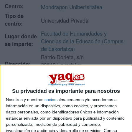
Centro:
Mondragon Unibertsitatea
Tipo de
Universidad Privada
centro:
Facultad de Humanidades y
Lugar donde
Ciencias de la Educación (Campus
se imparte:
de Eskoriatza)
Barrio Dorleta, s/n
Dirección:
20540 Eskoriatza
Guipúzcoa
Su privacidad es importante para nosotros
Recibir más
Nosotros y nuestros
socios
almacenamos y/o accedemos a
información
información en un dispositivo, como cookies, y procesamos
datos personales, como identificadores únicos e información
estándar enviada por un dispositivo para publicidad y contenido
Rellena este formulario con tus datos y un texto con las
personalizado, medición de publicidad y contenido,
preguntas que quieres hacer. Al pulsar el botón de enviar,
investigación de audiencia y desarrollo de servicios.
Con su