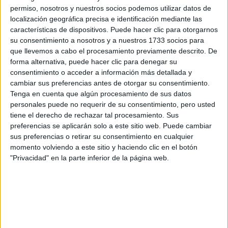
los datos y la pregunta que has introducido se enviarán
permiso, nosotros y nuestros socios podemos utilizar datos de
por correo electrónico al centro educativo para que te
localización geográfica precisa e identificación mediante las
respondan ellos directamente.
características de dispositivos. Puede hacer clic para otorgarnos
Tu nombre:
*
su consentimiento a nosotros y a nuestros 1733 socios para
que llevemos a cabo el procesamiento previamente descrito. De
forma alternativa, puede hacer clic para denegar su
Tus apellidos:
*
consentimiento o acceder a información más detallada y
cambiar sus preferencias antes de otorgar su consentimiento.
Tu email:
*
Tenga en cuenta que algún procesamiento de sus datos
personales puede no requerir de su consentimiento, pero usted
tiene el derecho de rechazar tal procesamiento. Sus
¿Qué quieres preguntar?
*
preferencias se aplicarán solo a este sitio web. Puede cambiar
sus preferencias o retirar su consentimiento en cualquier
momento volviendo a este sitio y haciendo clic en el botón
"Privacidad" en la parte inferior de la página web.
Escribe aquí las dudas o preguntas que te gustaría que te
respondieran: plazos de preinscripción, precios, plazas
disponibles…: