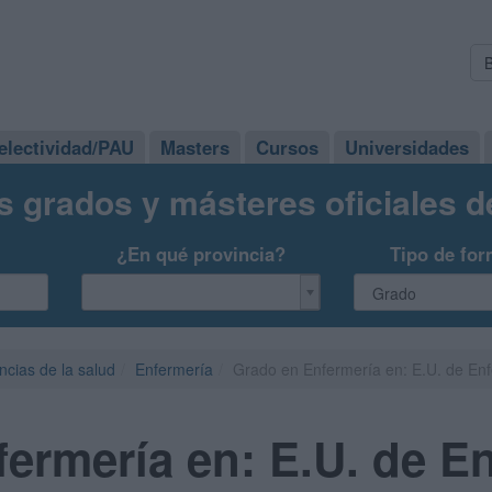
electividad/PAU
Masters
Cursos
Universidades
s grados y másteres oficiales 
¿En qué provincia?
Tipo de for
ncias de la salud
Enfermería
Grado en Enfermería en: E.U. de En
ermería en: E.U. de E