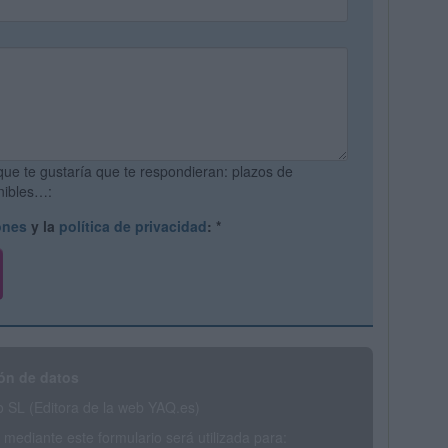
que te gustaría que te respondieran: plazos de
onibles…:
ones
y la
política de privacidad
:
*
ón de datos
SL (Editora de la web YAQ.es)
mediante este formulario será utilizada para: