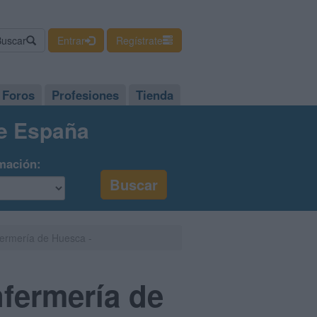
Buscar
Entrar
Regístrate
Foros
Profesiones
Tienda
de España
mación:
fermería de Huesca -
nfermería de