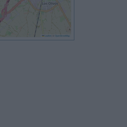
Leaflet
|
©
OpenStreetMap