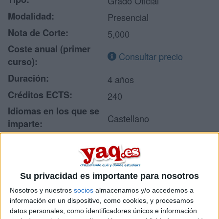
Grado Oficial
Modalidad:
Presencial
Nota de Corte:
5,000
Coste anual (primer
Consultar precio
curso):
Duración:
4 años
Créditos ECTS:
240
Idiomas en los que se
Castellano
imparte:
Centro:
Florida Universitària
Tipo de centro:
Centro Adscrito Privado
Universitat Politècnica de
Su privacidad es importante para nosotros
Adscrito a:
València
Nosotros y nuestros
socios
almacenamos y/o accedemos a
Lugar donde se
información en un dispositivo, como cookies, y procesamos
Campus Catarroja
imparte:
datos personales, como identificadores únicos e información