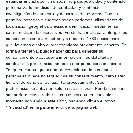
estándar enviada por un dispositivo para publicidad y contenido
C/ Rei en Jaume I, 2
personalizado, medición de publicidad y contenido,
Dirección:
46470 Catarroja
investigación de audiencia y desarrollo de servicios.
Con su
Valencia
permiso, nosotros y nuestros socios podemos utilizar datos de
localización geográfica precisa e identificación mediante las
características de dispositivos. Puede hacer clic para otorgarnos
su consentimiento a nosotros y a nuestros 1733 socios para
Recibir más
que llevemos a cabo el procesamiento previamente descrito. De
forma alternativa, puede hacer clic para denegar su
información
consentimiento o acceder a información más detallada y
cambiar sus preferencias antes de otorgar su consentimiento.
Tenga en cuenta que algún procesamiento de sus datos
Rellena este formulario con tus datos y un texto con las
personales puede no requerir de su consentimiento, pero usted
preguntas que quieres hacer. Al pulsar el botón de enviar,
los datos y la pregunta que has introducido se enviarán
tiene el derecho de rechazar tal procesamiento. Sus
por correo electrónico al centro educativo para que te
preferencias se aplicarán solo a este sitio web. Puede cambiar
respondan ellos directamente.
sus preferencias o retirar su consentimiento en cualquier
momento volviendo a este sitio y haciendo clic en el botón
Tu nombre:
*
"Privacidad" en la parte inferior de la página web.
Tus apellidos:
*