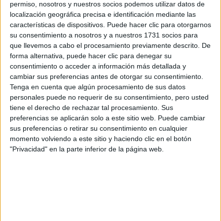
respondan ellos directamente.
permiso, nosotros y nuestros socios podemos utilizar datos de
localización geográfica precisa e identificación mediante las
Tu nombre:
*
características de dispositivos. Puede hacer clic para otorgarnos
su consentimiento a nosotros y a nuestros 1731 socios para
Tus apellidos:
*
que llevemos a cabo el procesamiento previamente descrito. De
forma alternativa, puede hacer clic para denegar su
consentimiento o acceder a información más detallada y
Tu email:
*
cambiar sus preferencias antes de otorgar su consentimiento.
Tenga en cuenta que algún procesamiento de sus datos
personales puede no requerir de su consentimiento, pero usted
¿Qué quieres preguntar?
*
tiene el derecho de rechazar tal procesamiento. Sus
preferencias se aplicarán solo a este sitio web. Puede cambiar
sus preferencias o retirar su consentimiento en cualquier
momento volviendo a este sitio y haciendo clic en el botón
"Privacidad" en la parte inferior de la página web.
Escribe aquí las dudas o preguntas que te gustaría que te
respondieran: plazos de preinscripción, precios, plazas
disponibles…:
Acepto los
términos y condiciones
y la
política de
privacidad
:
*