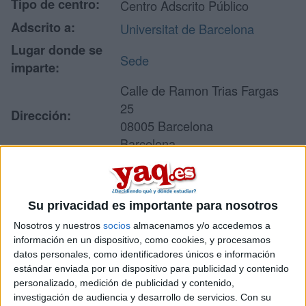
Tipo de centro:
Centro Adscrito Público
Adscrito a:
Universitat de Barcelona
Lugar donde se
Sede
imparte:
Calle de Ramon Trias Fargas
25
Dirección:
08005 Barcelona
Barcelona
Recibir más
Su privacidad es importante para nosotros
información
Nosotros y nuestros
socios
almacenamos y/o accedemos a
información en un dispositivo, como cookies, y procesamos
datos personales, como identificadores únicos e información
Rellena este formulario con tus datos y un texto con las
estándar enviada por un dispositivo para publicidad y contenido
preguntas que quieres hacer. Al pulsar el botón de enviar,
personalizado, medición de publicidad y contenido,
los datos y la pregunta que has introducido se enviarán
por correo electrónico al centro educativo para que te
investigación de audiencia y desarrollo de servicios.
Con su