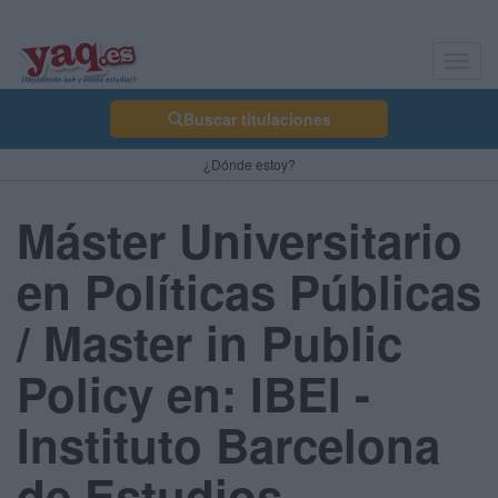
Toggl
navig
Buscar titulaciones
¿Dónde estoy?
Máster Universitario
en Políticas Públicas
/ Master in Public
Policy en: IBEI -
Instituto Barcelona
de Estudios