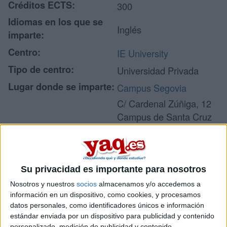
Créditos ECTS:
300
Idiomas en los que se
Inglés
imparte:
Centro:
IE University
Tipo de centro:
Universidad Privada
Lugar donde se imparte:
Campus Segovia
C/ Cardenal Zúñiga, 12
Campus de Santa Cruz
Dirección:
la Real
40003 Segovia
Segovia
Su privacidad es importante para nosotros
Nosotros y nuestros
socios
almacenamos y/o accedemos a
Recibir más
información en un dispositivo, como cookies, y procesamos
datos personales, como identificadores únicos e información
información
estándar enviada por un dispositivo para publicidad y contenido
personalizado, medición de publicidad y contenido,