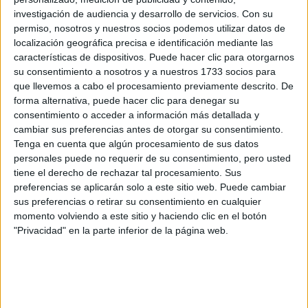
investigación de audiencia y desarrollo de servicios.
Con su
Rellena este formulario con tus datos y un texto con las
permiso, nosotros y nuestros socios podemos utilizar datos de
preguntas que quieres hacer. Al pulsar el botón de enviar,
localización geográfica precisa e identificación mediante las
los datos y la pregunta que has introducido se enviarán
características de dispositivos. Puede hacer clic para otorgarnos
por correo electrónico al centro educativo para que te
su consentimiento a nosotros y a nuestros 1733 socios para
respondan ellos directamente.
que llevemos a cabo el procesamiento previamente descrito. De
Tu nombre:
*
forma alternativa, puede hacer clic para denegar su
consentimiento o acceder a información más detallada y
cambiar sus preferencias antes de otorgar su consentimiento.
Tus apellidos:
*
Tenga en cuenta que algún procesamiento de sus datos
personales puede no requerir de su consentimiento, pero usted
Tu email:
*
tiene el derecho de rechazar tal procesamiento. Sus
preferencias se aplicarán solo a este sitio web. Puede cambiar
sus preferencias o retirar su consentimiento en cualquier
¿Qué quieres preguntar?
*
momento volviendo a este sitio y haciendo clic en el botón
"Privacidad" en la parte inferior de la página web.
Escribe aquí las dudas o preguntas que te gustaría que te