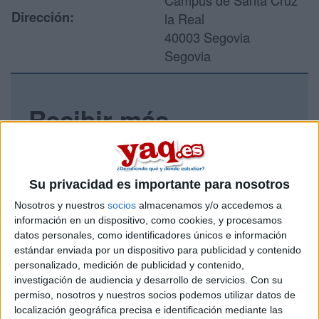
Campus de Santa Cruz
Dirección:
la Real
40003 Segovia
Segovia
Recibir más
información
Rellena este formulario con tus datos y un texto con las
Su privacidad es importante para nosotros
preguntas que quieres hacer. Al pulsar el botón de enviar,
los datos y la pregunta que has introducido se enviarán
Nosotros y nuestros
socios
almacenamos y/o accedemos a
por correo electrónico al centro educativo para que te
información en un dispositivo, como cookies, y procesamos
respondan ellos directamente.
datos personales, como identificadores únicos e información
estándar enviada por un dispositivo para publicidad y contenido
Tu nombre:
*
personalizado, medición de publicidad y contenido,
investigación de audiencia y desarrollo de servicios.
Con su
Tus apellidos:
*
permiso, nosotros y nuestros socios podemos utilizar datos de
localización geográfica precisa e identificación mediante las