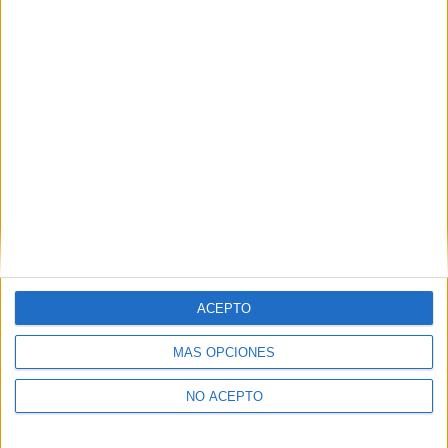
Derechos:
Acceder, rectificar y suprimir los datos, así
como otros derechos, como se explica en nuestra polítia de
privacidad.
Puedes consultar nuestra política de privacidad completa
aquí
.
¿Quieres ver más titulaciones como ésta?
Dónde estudiar Ingeniería Informática: Pincha aquí para ver
todas las opciones
¿Necesitas alojamiento universitario en
Segovia?
ACEPTO
>> Residencias de estudiantes y colegios mayores en Segovia
MÁS OPCIONES
¿Decidiendo si estudiar esto?
NO ACEPTO
Pídeles información ¡GRATIS!