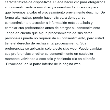
características de dispositivos. Puede hacer clic para otorgarnos
Tu email:
*
su consentimiento a nosotros y a nuestros 1733 socios para
que llevemos a cabo el procesamiento previamente descrito. De
¿Qué quieres preguntar?
*
forma alternativa, puede hacer clic para denegar su
consentimiento o acceder a información más detallada y
cambiar sus preferencias antes de otorgar su consentimiento.
Tenga en cuenta que algún procesamiento de sus datos
personales puede no requerir de su consentimiento, pero usted
tiene el derecho de rechazar tal procesamiento. Sus
preferencias se aplicarán solo a este sitio web. Puede cambiar
Escribe aquí las dudas o preguntas que te gustaría que te
sus preferencias o retirar su consentimiento en cualquier
respondieran: plazos de preinscripción, precios, plazas
momento volviendo a este sitio y haciendo clic en el botón
disponibles…:
"Privacidad" en la parte inferior de la página web.
Acepto los
términos y condiciones
y la
política de
privacidad
:
*