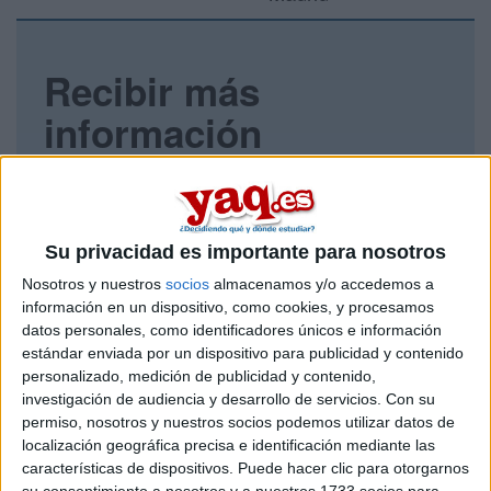
Recibir más
información
Rellena este formulario con tus datos y un texto con las
preguntas que quieres hacer. Al pulsar el botón de enviar,
los datos y la pregunta que has introducido se enviarán
por correo electrónico al centro educativo para que te
Su privacidad es importante para nosotros
respondan ellos directamente.
Nosotros y nuestros
socios
almacenamos y/o accedemos a
Tu nombre:
*
información en un dispositivo, como cookies, y procesamos
datos personales, como identificadores únicos e información
Tus apellidos:
*
estándar enviada por un dispositivo para publicidad y contenido
personalizado, medición de publicidad y contenido,
investigación de audiencia y desarrollo de servicios.
Con su
Tu email:
*
permiso, nosotros y nuestros socios podemos utilizar datos de
localización geográfica precisa e identificación mediante las
características de dispositivos. Puede hacer clic para otorgarnos
¿Qué quieres preguntar?
*