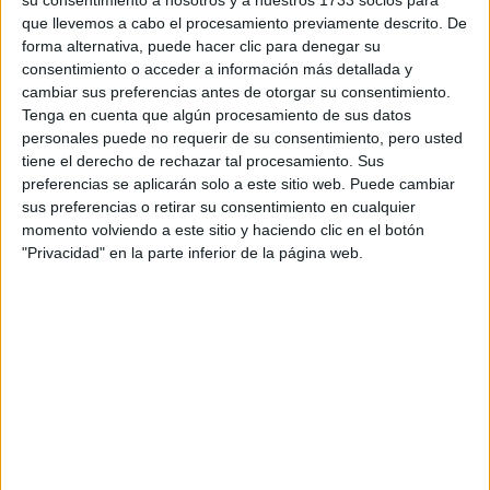
su consentimiento a nosotros y a nuestros 1733 socios para
que llevemos a cabo el procesamiento previamente descrito. De
forma alternativa, puede hacer clic para denegar su
consentimiento o acceder a información más detallada y
cambiar sus preferencias antes de otorgar su consentimiento.
Tenga en cuenta que algún procesamiento de sus datos
Escribe aquí las dudas o preguntas que te gustaría que te
personales puede no requerir de su consentimiento, pero usted
respondieran: plazos de preinscripción, precios, plazas
tiene el derecho de rechazar tal procesamiento. Sus
disponibles…:
preferencias se aplicarán solo a este sitio web. Puede cambiar
sus preferencias o retirar su consentimiento en cualquier
Acepto los
términos y condiciones
y la
política de
momento volviendo a este sitio y haciendo clic en el botón
privacidad
:
*
"Privacidad" en la parte inferior de la página web.
Información básica sobre protección de datos
Responsable:
Compás Mediterráneo SL (Editora de la
web YAQ.es)