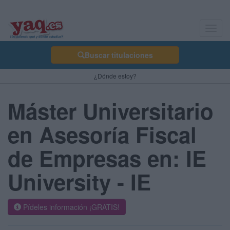
Toggl
navig
Buscar titulaciones
¿Dónde estoy?
Máster Universitario
en Asesoría Fiscal
de Empresas en: IE
University - IE
Pídeles información ¡GRATIS!