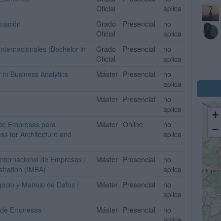
Oficial
aplica
rmación
Grado
Presencial
no
Oficial
aplica
nternacionales (Bachelor in
Grado
Presencial
no
Oficial
aplica
 in Business Analytics
Máster
Presencial
no
aplica
Máster
Presencial
no
aplica
+
n de Empresas para
Máster
Online
no
−
ess for Architecture and
aplica
Internacional de Empresas /
Máster
Presencial
no
stration (IMBA)
aplica
gocio y Manejo de Datos /
Máster
Presencial
no
aplica
l de Empresas
Máster
Presencial
no
aplica