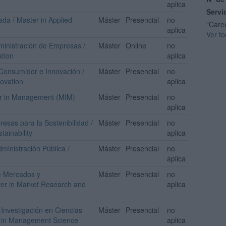
aplica
Servi
ada / Master in Applied
Máster
Presencial
no
"Care
aplica
Ver to
dministración de Empresas /
Máster
Online
no
ation
aplica
 Consumidor e Innovación /
Máster
Presencial
no
ovation
aplica
ter in Management (MIM)
Máster
Presencial
no
aplica
esas para la Sostenibilidad /
Máster
Presencial
no
ainability
aplica
ministración Pública /
Máster
Presencial
no
aplica
de Mercados y
Máster
Presencial
no
er in Market Research and
aplica
 Investigación en Ciencias
Máster
Presencial
no
y in Management Science
aplica