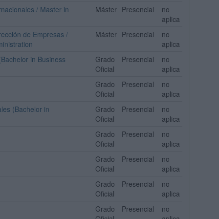
rnacionales / Master in
Máster
Presencial
no
aplica
irección de Empresas /
Máster
Presencial
no
inistration
aplica
Bachelor in Business
Grado
Presencial
no
Oficial
aplica
Grado
Presencial
no
Oficial
aplica
les (Bachelor in
Grado
Presencial
no
Oficial
aplica
Grado
Presencial
no
Oficial
aplica
Grado
Presencial
no
Oficial
aplica
Grado
Presencial
no
Oficial
aplica
Grado
Presencial
no
Oficial
aplica