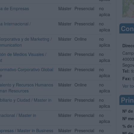
ica de Empresas
Máster
Presencial
no
aplica
a Internacional /
Máster
Presencial
no
Con
aplica
orporativa y de Marketing /
Máster
Online
no
mmunication
aplica
Direc
Campu
ión de Medios Visuales /
Máster
Presencial
no
4000
t
aplica
Segov
ormativo Corporativo Global
Máster
Presencial
no
Tel:
9
ce
aplica
Fax:
 Talento y Recursos Humanos
Máster
Online
no
Ver to
uman Resources
aplica
Prin
iliario y Ciudad / Master in
Máster
Presencial
no
aplica
Nº de
nacional / Master in
Máster
Presencial
no
Nº me
aplica
% de 
mpresas / Master in Business
Máster
Presencial
no
Nº de