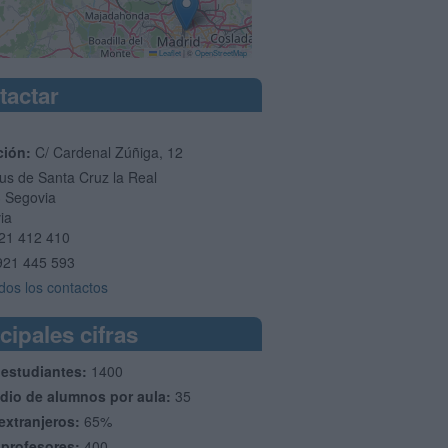
Leaflet
|
©
OpenStreetMap
tactar
ción:
C/ Cardenal Zúñiga, 12
s de Santa Cruz la Real
3
Segovia
ia
21 412 410
921 445 593
dos los contactos
cipales cifras
 estudiantes:
1400
dio de alumnos por aula:
35
extranjeros:
65%
 profesores:
400