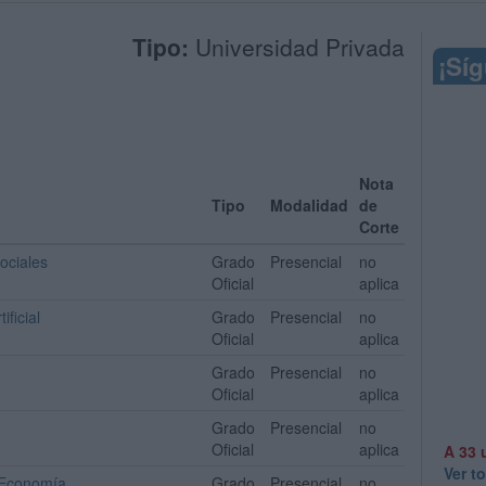
Tipo:
Universidad Privada
¡Sí
Nota
Tipo
Modalidad
de
Corte
ociales
Grado
Presencial
no
Oficial
aplica
ficial
Grado
Presencial
no
Oficial
aplica
Grado
Presencial
no
Oficial
aplica
Grado
Presencial
no
Oficial
aplica
A 33 
Ver t
y Economía
Grado
Presencial
no