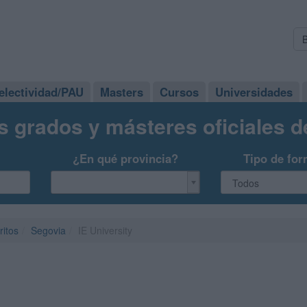
electividad/PAU
Masters
Cursos
Universidades
s grados y másteres oficiales 
¿En qué provincia?
Tipo de for
ritos
Segovia
IE University