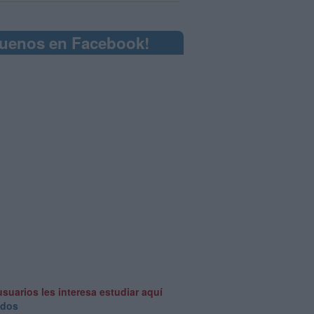
guenos en Facebook!
usuarios les interesa estudiar aquí
odos