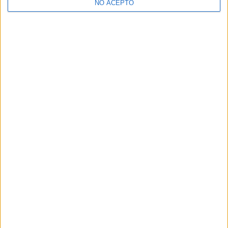
NO ACEPTO
¿Decidiendo si estudiar esto?
Pídeles información ¡GRATIS!
Mapa
+
−
Leaflet
|
©
OpenStreetMap