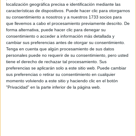
Tu nombre:
*
localización geográfica precisa e identificación mediante las
características de dispositivos. Puede hacer clic para otorgarnos
su consentimiento a nosotros y a nuestros 1733 socios para
Tus apellidos:
*
que llevemos a cabo el procesamiento previamente descrito. De
forma alternativa, puede hacer clic para denegar su
Tu email:
*
consentimiento o acceder a información más detallada y
cambiar sus preferencias antes de otorgar su consentimiento.
Tenga en cuenta que algún procesamiento de sus datos
¿Qué quieres preguntar?
*
personales puede no requerir de su consentimiento, pero usted
tiene el derecho de rechazar tal procesamiento. Sus
preferencias se aplicarán solo a este sitio web. Puede cambiar
sus preferencias o retirar su consentimiento en cualquier
momento volviendo a este sitio y haciendo clic en el botón
"Privacidad" en la parte inferior de la página web.
Escribe aquí las dudas o preguntas que te gustaría que te
respondieran: plazos de preinscripción, precios, plazas
disponibles…:
Acepto los
términos y condiciones
y la
política de
privacidad
:
*