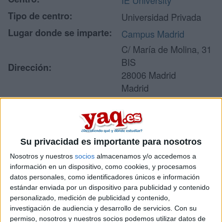
IE University
Tipo de centro:
Universidad Privada
Lugar donde se imparte:
Campus Madrid
C/ María de Molina, 31
BIS
Dirección:
28006 Madrid
Madrid
Recibir más
Su privacidad es importante para nosotros
información
Nosotros y nuestros
socios
almacenamos y/o accedemos a
información en un dispositivo, como cookies, y procesamos
Rellena este formulario con tus datos y un texto con las
datos personales, como identificadores únicos e información
preguntas que quieres hacer. Al pulsar el botón de enviar,
estándar enviada por un dispositivo para publicidad y contenido
los datos y la pregunta que has introducido se enviarán
personalizado, medición de publicidad y contenido,
por correo electrónico al centro educativo para que te
investigación de audiencia y desarrollo de servicios.
Con su
respondan ellos directamente.
permiso, nosotros y nuestros socios podemos utilizar datos de