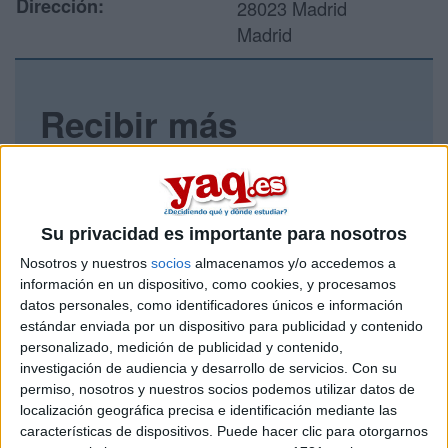
Dirección:
28023 Madrid
Madrid
Recibir más
información
Rellena este formulario con tus datos y un texto con las
preguntas que quieres hacer. Al pulsar el botón de enviar,
Su privacidad es importante para nosotros
los datos y la pregunta que has introducido se enviarán
por correo electrónico al centro educativo para que te
Nosotros y nuestros
socios
almacenamos y/o accedemos a
respondan ellos directamente.
información en un dispositivo, como cookies, y procesamos
datos personales, como identificadores únicos e información
Tu nombre:
*
estándar enviada por un dispositivo para publicidad y contenido
personalizado, medición de publicidad y contenido,
Tus apellidos:
*
investigación de audiencia y desarrollo de servicios.
Con su
permiso, nosotros y nuestros socios podemos utilizar datos de
localización geográfica precisa e identificación mediante las
Tu email:
*
características de dispositivos. Puede hacer clic para otorgarnos