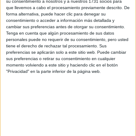
su consentimiento a nosotros y a nuestros 1731 socios para
¿Qué quieres preguntar?
*
que llevemos a cabo el procesamiento previamente descrito. De
forma alternativa, puede hacer clic para denegar su
consentimiento o acceder a información más detallada y
cambiar sus preferencias antes de otorgar su consentimiento.
Tenga en cuenta que algún procesamiento de sus datos
personales puede no requerir de su consentimiento, pero usted
tiene el derecho de rechazar tal procesamiento. Sus
Escribe aquí las dudas o preguntas que te gustaría que te
preferencias se aplicarán solo a este sitio web. Puede cambiar
respondieran: plazos de preinscripción, precios, plazas
sus preferencias o retirar su consentimiento en cualquier
disponibles…:
momento volviendo a este sitio y haciendo clic en el botón
"Privacidad" en la parte inferior de la página web.
Acepto los
términos y condiciones
y la
política de
privacidad
:
*
Información básica sobre protección de datos
Responsable:
Compás Mediterráneo SL (Editora de la