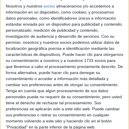
infraestructuras de uso público como presas, carreteras o
Nosotros y nuestros
socios
almacenamos y/o accedemos a
puentes.
información en un dispositivo, como cookies, y procesamos
Debido a la gran importancia de las infraestructuras para el
datos personales, como identificadores únicos e información
desarrollo de un país, esta rama de la ingeniería está
estándar enviada por un dispositivo para publicidad y contenido
reconocida en todos los países. En España, se ha abarcado su
personalizado, medición de publicidad y contenido,
estudio con dos titulaciones: Ingeniería Técnica de Obras
investigación de audiencia y desarrollo de servicios.
Con su
Públicas e Ingeniería de Caminos, Canales y Puertos, que
permiso, nosotros y nuestros socios podemos utilizar datos de
ahora con el Proceso de Bolonia se reconoce en la mayoría de
localización geográfica precisa e identificación mediante las
las universidades bajo el Grado de Ingeniería Civil.
características de dispositivos. Puede hacer clic para otorgarnos
su consentimiento a nosotros y a nuestros 1733 socios para
Estos estudios preparan para asesorar técnicamente en el
desarrollo y mantenimiento de obras públicas y de cualquier
que llevemos a cabo el procesamiento previamente descrito. De
construcción en general, pues tienen una amplia y rigurosa
forma alternativa, puede hacer clic para denegar su
formación que básicamente se centra en tres ámbitos:
consentimiento o acceder a información más detallada y
cambiar sus preferencias antes de otorgar su consentimiento.
1. Construcciones Civiles:
Profundiza en el estudio de los
Tenga en cuenta que algún procesamiento de sus datos
elementos utilizados para la construcción. Estudia y analiza los
personales puede no requerir de su consentimiento, pero usted
componentes y las características de los materiales necesarios
tiene el derecho de rechazar tal procesamiento. Sus
para realizar los diferentes tipos de obras. También estudia los
preferencias se aplicarán solo a este sitio web. Puede cambiar
procedimientos de la construcción y qué materiales utilizar en
sus preferencias o retirar su consentimiento en cualquier
cada caso para soportar mejor las condiciones físicas y
momento volviendo a este sitio y haciendo clic en el botón
ambientales.
"Privacidad" en la parte inferior de la página web.