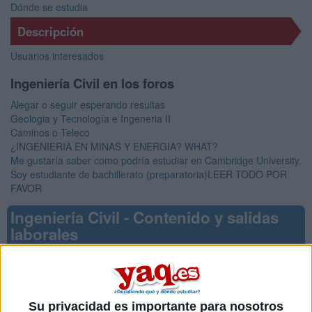
Dónde se estudia
Descripción
Usuarios interesados
Ingeniería Civil en los foros
Alegar o seguir esperando resultas
Geologia y Tecnología e Ingeneria II
Caminos o Teleco
¿INGENIERIA EN MINAS Y ENERGIA? WHAT?
Me gustaría saber como podría estudiar en Cambridge University.
Soy estudiante de bachillerato (preparatoria)LEER TODO POR
FAVOR
Ingeniería Civil - Contenido y salidas
laborales
La Ingeniería Civil te preparará para aplicar conocimientos de
Su privacidad es importante para nosotros
física, química y geología a la construcción de grandes