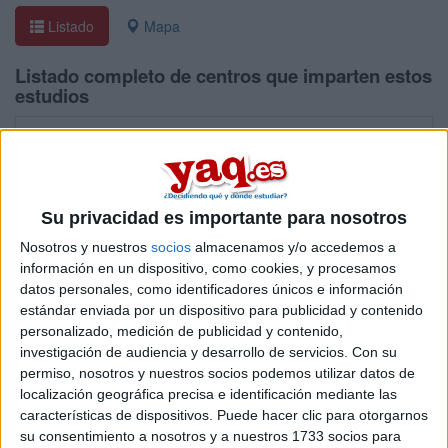
Listado
Mapa
Listado completo de centros que imparten estos
estudios
Universidad o Centro
T
Universidad Nebrija
Un
Doble Grado en Ingeniería Mecánica + Ingeniería del Automóvil
Escola Universitària Salesiana de Sarrià
Ce
Su privacidad es importante para nosotros
Grado en Ingeniería de Automoción
Nosotros y nuestros
socios
almacenamos y/o accedemos a
Universitat de Vic - Universitat Central de Catalunya
Un
información en un dispositivo, como cookies, y procesamos
Grado en Ingeniería de la Automoción
datos personales, como identificadores únicos e información
estándar enviada por un dispositivo para publicidad y contenido
Universitat Politècnica de Catalunya
Un
personalizado, medición de publicidad y contenido,
Grado en Ingeniería de la Automoción
investigación de audiencia y desarrollo de servicios.
Con su
Universidade de Vigo
Un
permiso, nosotros y nuestros socios podemos utilizar datos de
Grado en Ingeniería de la Automoción
localización geográfica precisa e identificación mediante las
características de dispositivos. Puede hacer clic para otorgarnos
Universidad del País Vasco
Un
su consentimiento a nosotros y a nuestros 1733 socios para
Grado en Ingeniería en Automoción