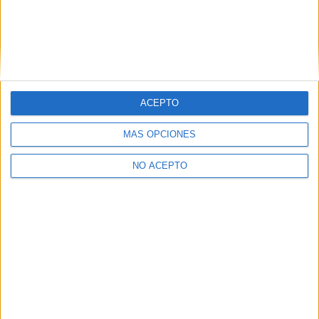
ACEPTO
MÁS OPCIONES
NO ACEPTO
Quiénes somos
|
Contactar
|
Anúnciate
Aviso legal
|
Politica de privacidad
|
Condiciones generales
|
Política
de cookies
© 2003-2026
Compás Mediterráneo S.L.
- Diego de León 47 - 28006
Madrid [ESPAÑA] - Tel. +34 91 593 2767