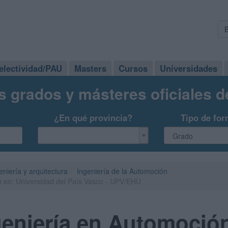
electividad/PAU
Masters
Cursos
Universidades
s grados y másteres oficiales 
¿En qué provincia?
Tipo de for
eniería y arquitectura
Ingeniería de la Automoción
 en: Universidad del País Vasco - UPV/EHU
eniería en Automoción