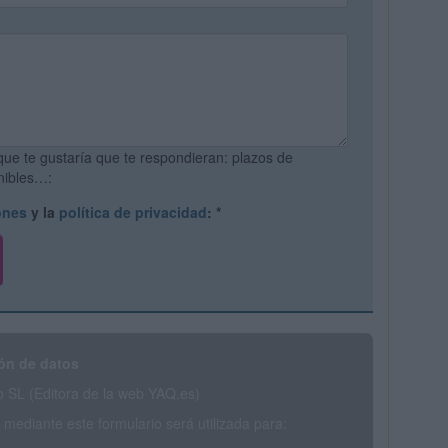
que te gustaría que te respondieran: plazos de
onibles…:
ones
y la
política de privacidad
:
*
ón de datos
SL (Editora de la web YAQ.es)
mediante este formulario será utilizada para: