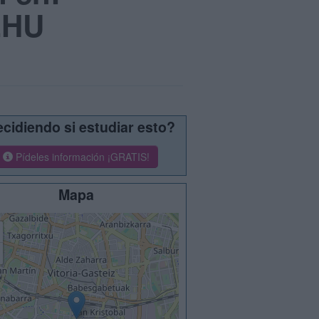
EHU
cidiendo si estudiar esto?
Pídeles información ¡GRATIS!
Mapa