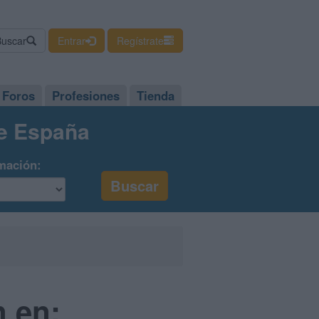
Buscar
Entrar
Regístrate
Foros
Profesiones
Tienda
de España
mación:
 en: