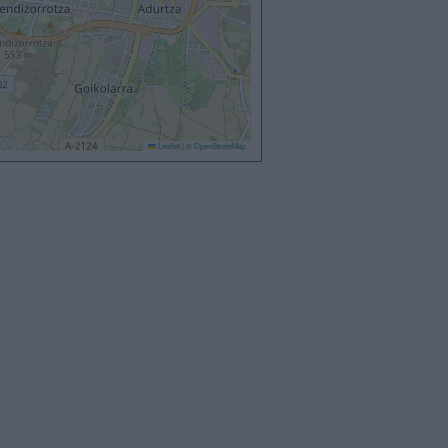
Leaflet
|
©
OpenStreetMap