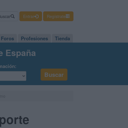
Buscar
Entrar
Regístrate
Foros
Profesiones
Tienda
de España
mación:
imo
sporte