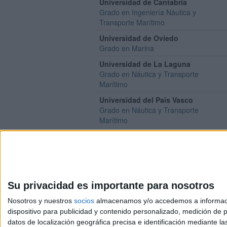
Universidad de Cantabria
Grado en Ingeniería Náutica y
Transporte Marítimo
Universidad de Oviedo
Grado en Marina
Universidad de La Laguna
Grado en Náutica y Transporte
Marítimo
Universidad del País Vasco
Grado en Náutica y Transporte
Marítimo
Su privacidad es importante para nosotros
Nosotros y nuestros
socios
almacenamos y/o accedemos a información
dispositivo para publicidad y contenido personalizado, medición de pu
Avis
datos de localización geográfica precisa e identificación mediante l
© 2003-2026
Compá