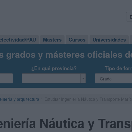
electividad/PAU
Masters
Cursos
Universidades
s grados y másteres oficiales 
¿En qué provincia?
Tipo de for
eniería y arquitectura
Estudiar Ingeniería Náutica y Transporte Marít
eniería Náutica y Tran