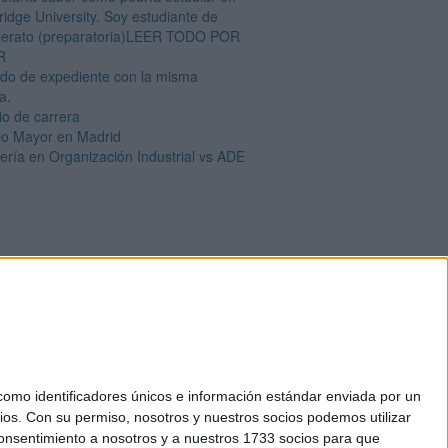
idge University. Soy estudiante de
llerato (preparatoria)LEER TODO POR
R
ado de expediente con la misma
a.
o de carrera
io Mayor en Madrid
iería en Organización Industrial vs ADE
mo identificadores únicos e información estándar enviada por un
ios.
Con su permiso, nosotros y nuestros socios podemos utilizar
okies
 consentimiento a nosotros y a nuestros 1733 socios para que
el. +34 91 593 2767