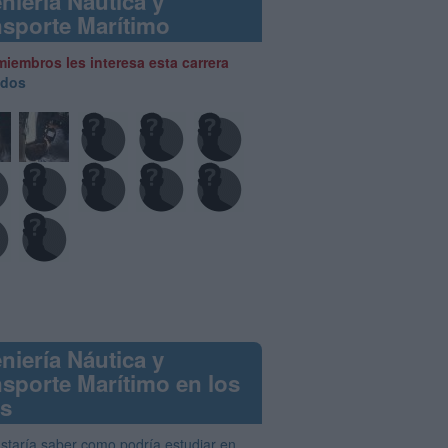
niería Náutica y
nsporte Marítimo
miembros les interesa esta carrera
odos
niería Náutica y
nsporte Marítimo en los
os
staría saber como podría estudiar en