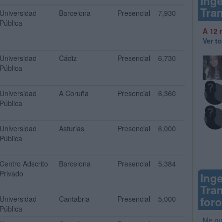
Inge
Tra
Universidad
Barcelona
Presencial
7,930
Pública
A 12 
Ver t
Universidad
Cádiz
Presencial
6,730
Pública
Universidad
A Coruña
Presencial
6,360
Pública
Universidad
Asturias
Presencial
6,000
Pública
Centro Adscrito
Barcelona
Presencial
5,384
Privado
Inge
Tra
Universidad
Cantabria
Presencial
5,000
for
Pública
Me gu