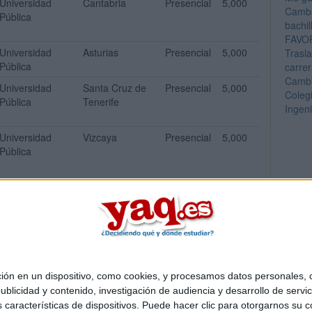
Universidad
Cantabria
Presencial
5,000
Cambr
Pública
bachi
FAVO
Universidad
Asturias
Presencial
5,000
Trasl
Pública
carrer
Cambi
Universidad
Santa Cruz de
Presencial
5,000
Coleg
Pública
Tenerife
Ingen
Universidad
Vizcaya
Presencial
5,000
Pública
 en un dispositivo, como cookies, y procesamos datos personales, co
Quiénes somos
|
Contactar
|
Anúnciate
blicidad y contenido, investigación de audiencia y desarrollo de servic
o legal
|
Politica de privacidad
|
Condiciones generales
|
Política de co
as características de dispositivos. Puede hacer clic para otorgarnos su
s Mediterráneo S.L.
- Diego de León 47 - 28006 Madrid [ESPAÑA] - T