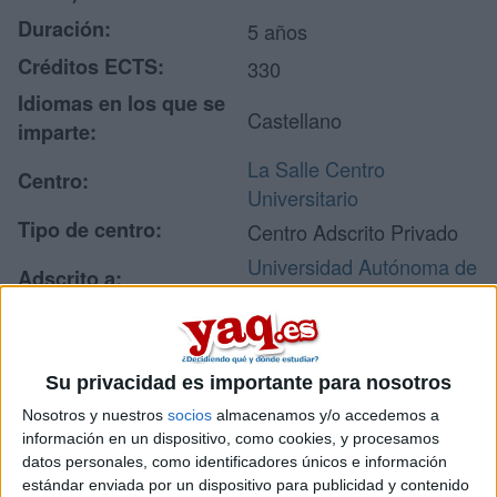
Duración:
5 años
Créditos ECTS:
330
Idiomas en los que se
Castellano
imparte:
La Salle Centro
Centro:
Universitario
Tipo de centro:
Centro Adscrito Privado
Universidad Autónoma de
Adscrito a:
Madrid
Lugar donde se
La Salle Campus Madrid
imparte:
Su privacidad es importante para nosotros
C/ La Salle, 10
Aravaca
Nosotros y nuestros
socios
almacenamos y/o accedemos a
Dirección:
información en un dispositivo, como cookies, y procesamos
28023 Madrid
datos personales, como identificadores únicos e información
Madrid
estándar enviada por un dispositivo para publicidad y contenido