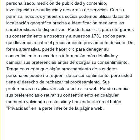
personalizado, medición de publicidad y contenido,
investigación de audiencia y desarrollo de servicios.
Con su
permiso, nosotros y nuestros socios podemos utilizar datos de
Recibir más
localización geográfica precisa e identificación mediante las
información
características de dispositivos. Puede hacer clic para otorgarnos
su consentimiento a nosotros y a nuestros 1731 socios para
que llevemos a cabo el procesamiento previamente descrito. De
Rellena este formulario con tus datos y un texto con las
forma alternativa, puede hacer clic para denegar su
preguntas que quieres hacer. Al pulsar el botón de enviar,
consentimiento o acceder a información más detallada y
los datos y la pregunta que has introducido se enviarán
cambiar sus preferencias antes de otorgar su consentimiento.
por correo electrónico a La Salle para que te respondan
Tenga en cuenta que algún procesamiento de sus datos
ellos directamente.
personales puede no requerir de su consentimiento, pero usted
Tu nombre:
*
tiene el derecho de rechazar tal procesamiento. Sus
preferencias se aplicarán solo a este sitio web. Puede cambiar
sus preferencias o retirar su consentimiento en cualquier
Tus apellidos:
*
momento volviendo a este sitio y haciendo clic en el botón
"Privacidad" en la parte inferior de la página web.
Tu email:
*
Nivel de Estudios:
*