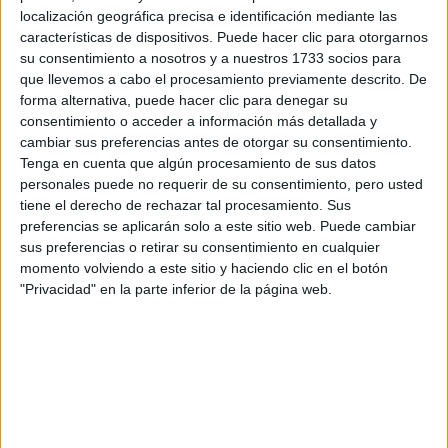
localización geográfica precisa e identificación mediante las
Tu nombre:
*
características de dispositivos. Puede hacer clic para otorgarnos
su consentimiento a nosotros y a nuestros 1733 socios para
Tus apellidos:
*
que llevemos a cabo el procesamiento previamente descrito. De
forma alternativa, puede hacer clic para denegar su
consentimiento o acceder a información más detallada y
Tu email:
*
cambiar sus preferencias antes de otorgar su consentimiento.
Tenga en cuenta que algún procesamiento de sus datos
personales puede no requerir de su consentimiento, pero usted
¿Qué quieres preguntar?
*
tiene el derecho de rechazar tal procesamiento. Sus
preferencias se aplicarán solo a este sitio web. Puede cambiar
sus preferencias o retirar su consentimiento en cualquier
momento volviendo a este sitio y haciendo clic en el botón
"Privacidad" en la parte inferior de la página web.
Escribe aquí las dudas o preguntas que te gustaría que te
respondieran: plazos de preinscripción, precios, plazas
disponibles…:
Acepto los
términos y condiciones
y la
política de
privacidad
:
*