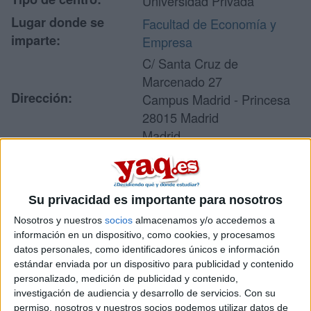
Universidad Privada
Lugar donde se
Facultad de Economía y
imparte:
Empresa
C/ Santa Cruz de
Marcenado 27
Dirección:
Campus Madrid - Princesa
28015 Madrid
Madrid
Recibir más
Su privacidad es importante para nosotros
información
Nosotros y nuestros
socios
almacenamos y/o accedemos a
información en un dispositivo, como cookies, y procesamos
datos personales, como identificadores únicos e información
Rellena este formulario con tus datos y un texto con las
estándar enviada por un dispositivo para publicidad y contenido
preguntas que quieres hacer. Al pulsar el botón de enviar,
los datos y la pregunta que has introducido se enviarán
personalizado, medición de publicidad y contenido,
por correo electrónico al centro educativo para que te
investigación de audiencia y desarrollo de servicios.
Con su
respondan ellos directamente.
permiso, nosotros y nuestros socios podemos utilizar datos de