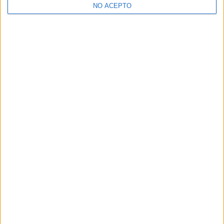
NO ACEPTO
¿Decidiendo si estudiar esto?
Pídeles información ¡GRATIS!
Mapa
+
−
Leaflet
|
©
OpenStreetMap