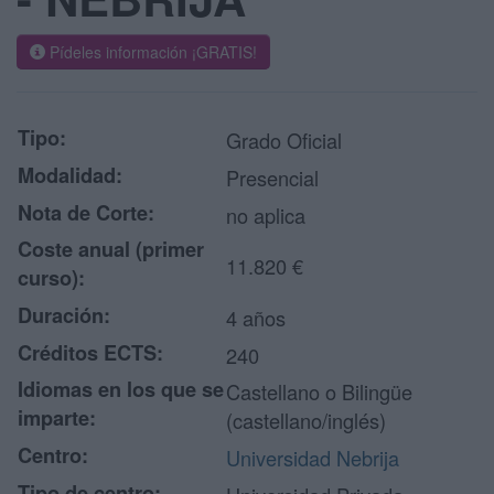
Pídeles información ¡GRATIS!
Tipo:
Grado Oficial
Modalidad:
Presencial
Nota de Corte:
no aplica
Coste anual (primer
11.820 €
curso):
Duración:
4 años
Créditos ECTS:
240
Idiomas en los que se
Castellano o Bilingüe
imparte:
(castellano/inglés)
Centro:
Universidad Nebrija
Tipo de centro: