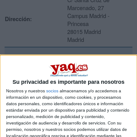
Marcenado, 27
Campus Madrid -
Dirección:
Princesa
28015 Madrid
Madrid
Recibir más
información
Su privacidad es importante para nosotros
Rellena este formulario con tus datos y un texto con las
Nosotros y nuestros
socios
almacenamos y/o accedemos a
preguntas que quieres hacer. Al pulsar el botón de enviar,
información en un dispositivo, como cookies, y procesamos
los datos y la pregunta que has introducido se enviarán
datos personales, como identificadores únicos e información
por correo electrónico al centro educativo para que te
estándar enviada por un dispositivo para publicidad y contenido
respondan ellos directamente.
personalizado, medición de publicidad y contenido,
investigación de audiencia y desarrollo de servicios.
Con su
Tu nombre:
*
permiso, nosotros y nuestros socios podemos utilizar datos de
localización geográfica precisa e identificación mediante las