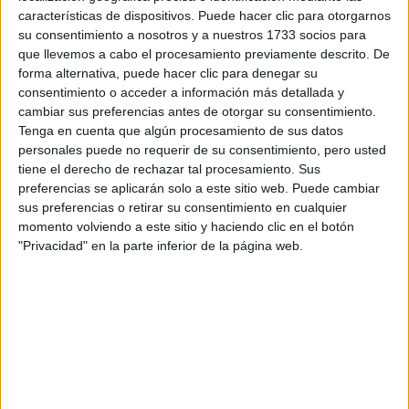
Tus apellidos:
*
características de dispositivos. Puede hacer clic para otorgarnos
su consentimiento a nosotros y a nuestros 1733 socios para
que llevemos a cabo el procesamiento previamente descrito. De
Tu email:
*
forma alternativa, puede hacer clic para denegar su
consentimiento o acceder a información más detallada y
¿Qué quieres preguntar?
*
cambiar sus preferencias antes de otorgar su consentimiento.
Tenga en cuenta que algún procesamiento de sus datos
personales puede no requerir de su consentimiento, pero usted
tiene el derecho de rechazar tal procesamiento. Sus
preferencias se aplicarán solo a este sitio web. Puede cambiar
sus preferencias o retirar su consentimiento en cualquier
momento volviendo a este sitio y haciendo clic en el botón
Escribe aquí las dudas o preguntas que te gustaría que te
"Privacidad" en la parte inferior de la página web.
respondieran: plazos de preinscripción, precios, plazas
disponibles…:
Acepto los
términos y condiciones
y la
política de
privacidad
:
*