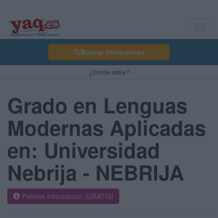
Toggl
navig
Buscar titulaciones
¿Dónde estoy?
Grado en Lenguas
Modernas Aplicadas
en: Universidad
Nebrija - NEBRIJA
Pídeles información ¡GRATIS!