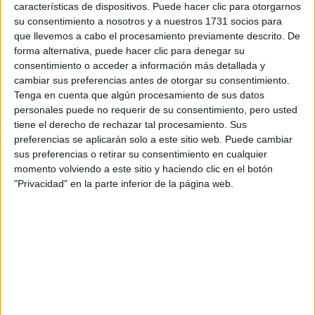
características de dispositivos. Puede hacer clic para otorgarnos
su consentimiento a nosotros y a nuestros 1731 socios para
Tu email:
*
que llevemos a cabo el procesamiento previamente descrito. De
forma alternativa, puede hacer clic para denegar su
¿Qué quieres preguntar?
*
consentimiento o acceder a información más detallada y
cambiar sus preferencias antes de otorgar su consentimiento.
Tenga en cuenta que algún procesamiento de sus datos
personales puede no requerir de su consentimiento, pero usted
tiene el derecho de rechazar tal procesamiento. Sus
preferencias se aplicarán solo a este sitio web. Puede cambiar
sus preferencias o retirar su consentimiento en cualquier
Escribe aquí las dudas o preguntas que te gustaría que te
momento volviendo a este sitio y haciendo clic en el botón
respondieran: plazos de preinscripción, precios, plazas
"Privacidad" en la parte inferior de la página web.
disponibles…:
Acepto los
términos y condiciones
y la
política de
privacidad
:
*