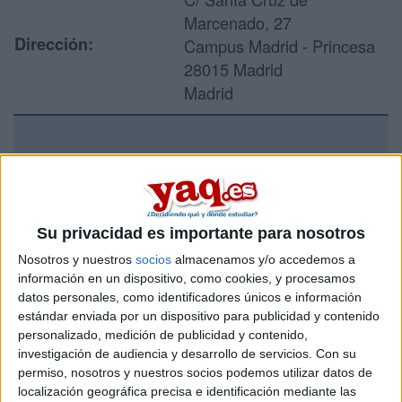
Marcenado, 27
Dirección:
Campus Madrid - Princesa
28015 Madrid
Madrid
Recibir más
información
Su privacidad es importante para nosotros
Rellena este formulario con tus datos y un texto con las
preguntas que quieres hacer. Al pulsar el botón de enviar,
Nosotros y nuestros
socios
almacenamos y/o accedemos a
los datos y la pregunta que has introducido se enviarán
información en un dispositivo, como cookies, y procesamos
por correo electrónico al centro educativo para que te
datos personales, como identificadores únicos e información
respondan ellos directamente.
estándar enviada por un dispositivo para publicidad y contenido
personalizado, medición de publicidad y contenido,
Tu nombre:
*
investigación de audiencia y desarrollo de servicios.
Con su
permiso, nosotros y nuestros socios podemos utilizar datos de
Tus apellidos:
*
localización geográfica precisa e identificación mediante las