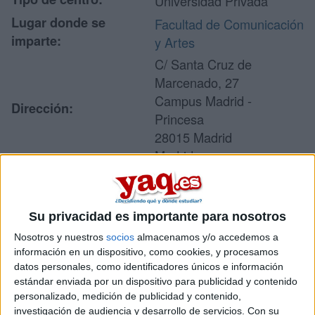
Universidad Privada
Lugar donde se
Facultad de Comunicación
imparte:
y Artes
C/ Santa Cruz de
Marcenado, 27
Campus Madrid -
Dirección:
Princesa
28015 Madrid
Madrid
Recibir más
Su privacidad es importante para nosotros
información
Nosotros y nuestros
socios
almacenamos y/o accedemos a
información en un dispositivo, como cookies, y procesamos
datos personales, como identificadores únicos e información
Rellena este formulario con tus datos y un texto con las
estándar enviada por un dispositivo para publicidad y contenido
preguntas que quieres hacer. Al pulsar el botón de enviar,
personalizado, medición de publicidad y contenido,
los datos y la pregunta que has introducido se enviarán
investigación de audiencia y desarrollo de servicios.
Con su