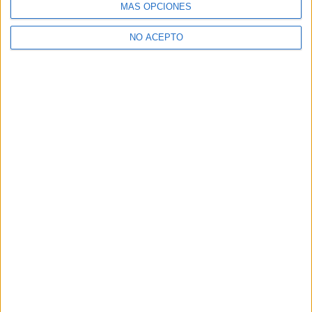
MÁS OPCIONES
¿Necesitas alojamiento universitario en Madrid?
>> Residencias de estudiantes y colegios mayores en Madrid
NO ACEPTO
¿Decidiendo si estudiar esto?
Pídeles información ¡GRATIS!
Mapa
+
−