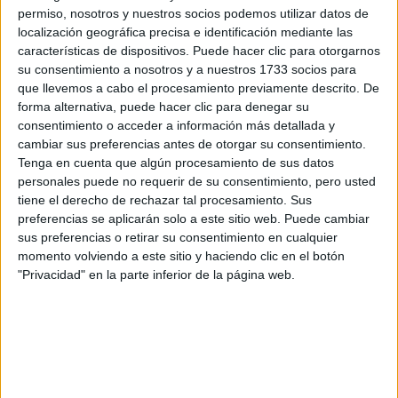
por correo electrónico al centro educativo para que te
permiso, nosotros y nuestros socios podemos utilizar datos de
respondan ellos directamente.
localización geográfica precisa e identificación mediante las
Tu nombre:
*
características de dispositivos. Puede hacer clic para otorgarnos
su consentimiento a nosotros y a nuestros 1733 socios para
que llevemos a cabo el procesamiento previamente descrito. De
Tus apellidos:
*
forma alternativa, puede hacer clic para denegar su
consentimiento o acceder a información más detallada y
Tu email:
*
cambiar sus preferencias antes de otorgar su consentimiento.
Tenga en cuenta que algún procesamiento de sus datos
personales puede no requerir de su consentimiento, pero usted
¿Qué quieres preguntar?
*
tiene el derecho de rechazar tal procesamiento. Sus
preferencias se aplicarán solo a este sitio web. Puede cambiar
sus preferencias o retirar su consentimiento en cualquier
momento volviendo a este sitio y haciendo clic en el botón
"Privacidad" en la parte inferior de la página web.
Escribe aquí las dudas o preguntas que te gustaría que te
respondieran: plazos de preinscripción, precios, plazas
disponibles…:
Acepto los
términos y condiciones
y la
política de
privacidad
:
*