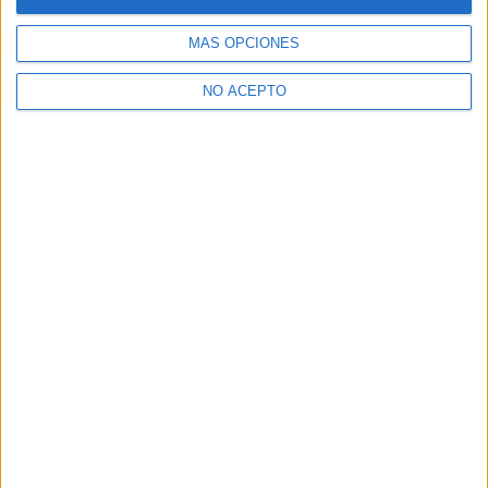
Dónde estudiar Comunicación Audiovisual: Pincha aquí para ver
todas las opciones
MÁS OPCIONES
¿Necesitas alojamiento universitario en Madrid?
NO ACEPTO
>> Residencias de estudiantes y colegios mayores en Madrid
¿Decidiendo si estudiar esto?
Pídeles información ¡GRATIS!
Mapa
+
−