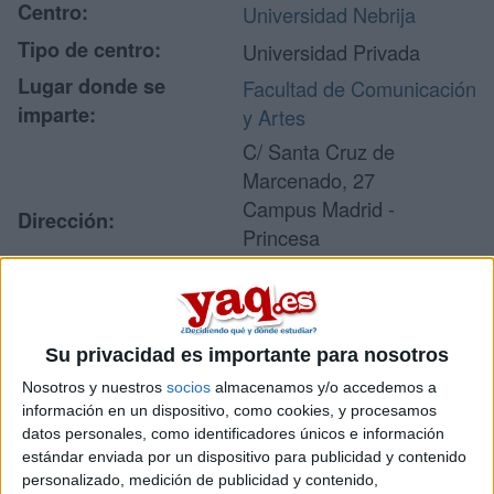
Centro:
Universidad Nebrija
Tipo de centro:
Universidad Privada
Lugar donde se
Facultad de Comunicación
imparte:
y Artes
C/ Santa Cruz de
Marcenado, 27
Campus Madrid -
Dirección:
Princesa
28015 Madrid
Madrid
Su privacidad es importante para nosotros
Recibir más
Nosotros y nuestros
socios
almacenamos y/o accedemos a
información en un dispositivo, como cookies, y procesamos
información
datos personales, como identificadores únicos e información
estándar enviada por un dispositivo para publicidad y contenido
Rellena este formulario con tus datos y un texto con las
personalizado, medición de publicidad y contenido,