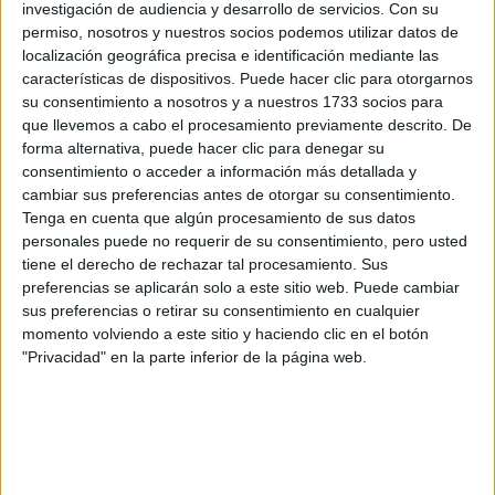
preguntas que quieres hacer. Al pulsar el botón de enviar,
investigación de audiencia y desarrollo de servicios.
Con su
los datos y la pregunta que has introducido se enviarán
permiso, nosotros y nuestros socios podemos utilizar datos de
por correo electrónico al centro educativo para que te
localización geográfica precisa e identificación mediante las
respondan ellos directamente.
características de dispositivos. Puede hacer clic para otorgarnos
su consentimiento a nosotros y a nuestros 1733 socios para
Tu nombre:
*
que llevemos a cabo el procesamiento previamente descrito. De
forma alternativa, puede hacer clic para denegar su
Tus apellidos:
*
consentimiento o acceder a información más detallada y
cambiar sus preferencias antes de otorgar su consentimiento.
Tenga en cuenta que algún procesamiento de sus datos
Tu email:
*
personales puede no requerir de su consentimiento, pero usted
tiene el derecho de rechazar tal procesamiento. Sus
¿Qué quieres preguntar?
*
preferencias se aplicarán solo a este sitio web. Puede cambiar
sus preferencias o retirar su consentimiento en cualquier
momento volviendo a este sitio y haciendo clic en el botón
"Privacidad" en la parte inferior de la página web.
Escribe aquí las dudas o preguntas que te gustaría que te
respondieran: plazos de preinscripción, precios, plazas
disponibles…: