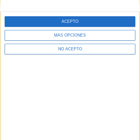
¿Quieres ver más titulaciones como ésta?
ACEPTO
Dónde estudiar ADE - Administración y Dirección de Empresas:
Pincha aquí para ver todas las opciones
MÁS OPCIONES
Dónde estudiar Economía: Pincha aquí para ver todas las
opciones
NO ACEPTO
¿Necesitas alojamiento universitario en Madrid?
>> Residencias de estudiantes y colegios mayores en Madrid
¿Decidiendo si estudiar esto?
Pídeles información ¡GRATIS!
Mapa
+
−