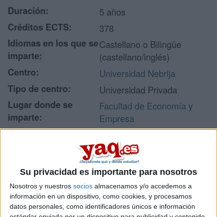
Duración:
5 años
Créditos ECTS:
378
Idiomas en los que se
Castellano o Bilingüe
imparte:
(castellano/inglés)
Centro:
Universidad Nebrija
Tipo de centro:
Universidad Privada
Lugar donde se
Facultad de Economía y
imparte:
Empresa
C/ Santa Cruz de
Marcenado 27
Dirección:
Campus Madrid - Princesa
28015 Madrid
Su privacidad es importante para nosotros
Madrid
Nosotros y nuestros
socios
almacenamos y/o accedemos a
información en un dispositivo, como cookies, y procesamos
datos personales, como identificadores únicos e información
estándar enviada por un dispositivo para publicidad y contenido