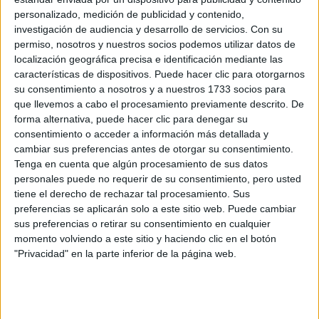
Recibir más
personalizado, medición de publicidad y contenido,
investigación de audiencia y desarrollo de servicios.
Con su
información
permiso, nosotros y nuestros socios podemos utilizar datos de
localización geográfica precisa e identificación mediante las
Rellena este formulario con tus datos y un texto con las
características de dispositivos. Puede hacer clic para otorgarnos
preguntas que quieres hacer. Al pulsar el botón de enviar,
su consentimiento a nosotros y a nuestros 1733 socios para
los datos y la pregunta que has introducido se enviarán
que llevemos a cabo el procesamiento previamente descrito. De
por correo electrónico al centro educativo para que te
forma alternativa, puede hacer clic para denegar su
respondan ellos directamente.
consentimiento o acceder a información más detallada y
Tu nombre:
*
cambiar sus preferencias antes de otorgar su consentimiento.
Tenga en cuenta que algún procesamiento de sus datos
personales puede no requerir de su consentimiento, pero usted
Tus apellidos:
*
tiene el derecho de rechazar tal procesamiento. Sus
preferencias se aplicarán solo a este sitio web. Puede cambiar
Tu email:
*
sus preferencias o retirar su consentimiento en cualquier
momento volviendo a este sitio y haciendo clic en el botón
"Privacidad" en la parte inferior de la página web.
¿Qué quieres preguntar?
*