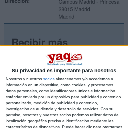
Dirección:
Campus Madrid - Princesa
28015 Madrid
Madrid
Recibir más
información
Rellena este formulario con tus datos y un texto con las
preguntas que quieres hacer. Al pulsar el botón de enviar,
Su privacidad es importante para nosotros
los datos y la pregunta que has introducido se enviarán
Nosotros y nuestros
socios
almacenamos y/o accedemos a
por correo electrónico al centro educativo para que te
información en un dispositivo, como cookies, y procesamos
respondan ellos directamente.
datos personales, como identificadores únicos e información
Tu nombre:
*
estándar enviada por un dispositivo para publicidad y contenido
personalizado, medición de publicidad y contenido,
investigación de audiencia y desarrollo de servicios.
Con su
Tus apellidos:
*
permiso, nosotros y nuestros socios podemos utilizar datos de
localización geográfica precisa e identificación mediante las
Tu email:
*
características de dispositivos. Puede hacer clic para otorgarnos