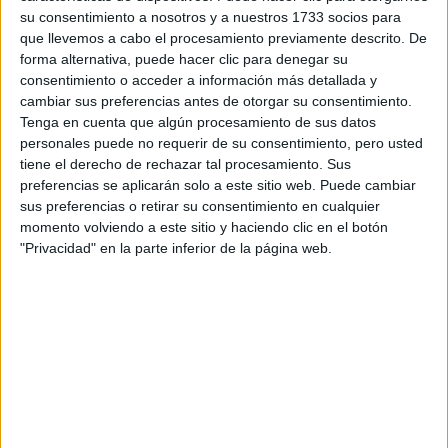
su consentimiento a nosotros y a nuestros 1733 socios para
que llevemos a cabo el procesamiento previamente descrito. De
¿Qué quieres preguntar?
*
forma alternativa, puede hacer clic para denegar su
consentimiento o acceder a información más detallada y
cambiar sus preferencias antes de otorgar su consentimiento.
Tenga en cuenta que algún procesamiento de sus datos
personales puede no requerir de su consentimiento, pero usted
tiene el derecho de rechazar tal procesamiento. Sus
preferencias se aplicarán solo a este sitio web. Puede cambiar
Escribe aquí las dudas o preguntas que te gustaría que te
respondieran: plazos de preinscripción, precios, plazas
sus preferencias o retirar su consentimiento en cualquier
disponibles…:
momento volviendo a este sitio y haciendo clic en el botón
"Privacidad" en la parte inferior de la página web.
Acepto los
términos y condiciones
y la
política de
privacidad
:
*
Información básica sobre protección de datos