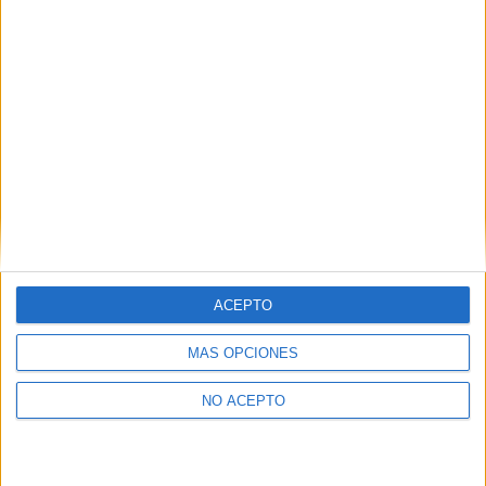
como otros derechos, como se explica en nuestra polítia de
privacidad.
Puedes consultar nuestra política de privacidad completa
aquí
.
¿Quieres ver más titulaciones como ésta?
Dónde estudiar Marketing: Pincha aquí para ver todas las
opciones
¿Necesitas alojamiento universitario en Madrid?
ACEPTO
>> Residencias de estudiantes y colegios mayores en Madrid
MÁS OPCIONES
¿Decidiendo si estudiar esto?
NO ACEPTO
Pídeles información ¡GRATIS!
Mapa