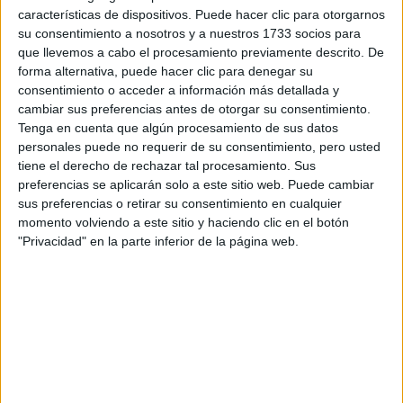
características de dispositivos. Puede hacer clic para otorgarnos
Tus apellidos:
*
su consentimiento a nosotros y a nuestros 1733 socios para
que llevemos a cabo el procesamiento previamente descrito. De
Tu email:
*
forma alternativa, puede hacer clic para denegar su
consentimiento o acceder a información más detallada y
cambiar sus preferencias antes de otorgar su consentimiento.
¿Qué quieres preguntar?
*
Tenga en cuenta que algún procesamiento de sus datos
personales puede no requerir de su consentimiento, pero usted
tiene el derecho de rechazar tal procesamiento. Sus
preferencias se aplicarán solo a este sitio web. Puede cambiar
sus preferencias o retirar su consentimiento en cualquier
momento volviendo a este sitio y haciendo clic en el botón
Escribe aquí las dudas o preguntas que te gustaría que te
"Privacidad" en la parte inferior de la página web.
respondieran: plazos de preinscripción, precios, plazas
disponibles…:
Acepto los
términos y condiciones
y la
política de
privacidad
:
*