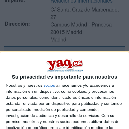
Relaciones Internacionales
C/ Santa Cruz de Marcenado,
27
Dirección:
Campus Madrid - Princesa
28015 Madrid
Madrid
Recibir más
información
Su privacidad es importante para nosotros
Nosotros y nuestros
socios
almacenamos y/o accedemos a
Rellena este formulario con tus datos y un texto con las
información en un dispositivo, como cookies, y procesamos
preguntas que quieres hacer. Al pulsar el botón de enviar,
datos personales, como identificadores únicos e información
los datos y la pregunta que has introducido se enviarán
estándar enviada por un dispositivo para publicidad y contenido
por correo electrónico al centro educativo para que te
personalizado, medición de publicidad y contenido,
respondan ellos directamente.
investigación de audiencia y desarrollo de servicios.
Con su
Tu nombre:
*
permiso, nosotros y nuestros socios podemos utilizar datos de
localización geográfica precisa e identificación mediante las