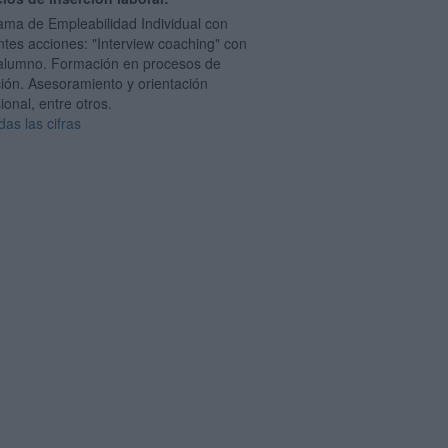
ama de Empleabilidad Individual con
ntes acciones: "Interview coaching" con
alumno. Formación en procesos de
ción. Asesoramiento y orientación
ional, entre otros.
das las cifras