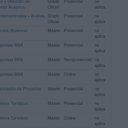
n y Dirección de
Grado
Presencial
no
ess Analytics)
Oficial
aplica
ternacionales + Análisis
Grado
Presencial
no
Oficial
aplica
ocios (Business
Máster
Presencial
no
aplica
Empresas MBA
Máster
Presencial
no
aplica
Empresas MBA
Máster
Semipresencial
no
aplica
Empresas MBA
Máster
Online
no
aplica
ganización de Proyectos
Máster
Presencial
no
aplica
tinos Turísticos
Máster
Presencial
no
aplica
tinos Turísticos
Máster
Online
no
aplica