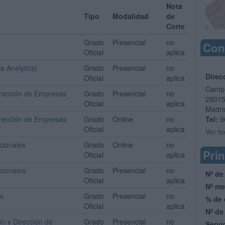
Nota
Tipo
Modalidad
de
Corte
Grado
Presencial
no
Con
Oficial
aplica
s Analytics)
Grado
Presencial
no
Direc
Oficial
aplica
Campu
irección de Empresas
Grado
Presencial
no
2801
Oficial
aplica
Madri
irección de Empresas
Grado
Online
no
Tel:
9
Oficial
aplica
Ver to
cionales
Grado
Online
no
Prin
Oficial
aplica
cionales
Grado
Presencial
no
Nº de
Oficial
aplica
Nº me
as
Grado
Presencial
no
% de 
Oficial
aplica
Nº de
n y Dirección de
Grado
Presencial
no
Servi