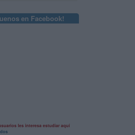
guenos en Facebook!
usuarios les interesa estudiar aquí
odos