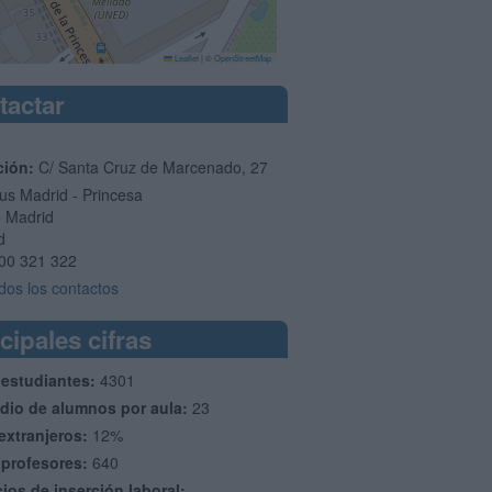
Leaflet
|
©
OpenStreetMap
tactar
ción:
C/ Santa Cruz de Marcenado, 27
s Madrid - Princesa
5
Madrid
d
00 321 322
dos los contactos
cipales cifras
 estudiantes:
4301
dio de alumnos por aula:
23
extranjeros:
12%
 profesores:
640
cios de inserción laboral: