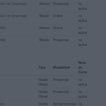
zación de Empresas
Máster
Presencial
no
aplica
zación de Empresas
Máster
Online
no
aplica
MIM)
Máster
Online
no
aplica
MIM)
Máster
Presencial
no
aplica
Nota
Tipo
Modalidad
de
Corte
Grado
Presencial
no
Oficial
aplica
Grado
Presencial
no
Oficial
aplica
ura
Grado
Semipresencial
no